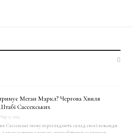
тримує Меган Маркл? Чергова Хвиля
 Штабі Сассекських
Чер 17, 2025
иня Сассекські знову переглядають склад своєї команди:
і одразу чотири ключові співробітники залишили