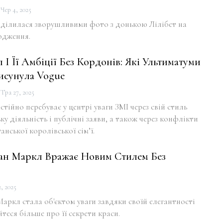
Чер 4, 2025
ділилася зворушливими фото з донькою Лілібет на
родження.
І Її Амбіції Без Кордонів: Які Ультиматуми
исунула Vogue
Тра 27, 2025
тійно перебуває у центрі уваги ЗМІ через свій стиль
ку діяльність і публічні заяви, а також через конфлікти
нської королівської сім’ї.
ган Маркл Вражає Новим Стилем Без
, 2025
Маркл стала об'єктом уваги завдяки своїй елегантності
теся більше про її секрети краси.