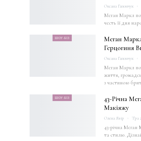
Оксана Гапончук
Меган Маркл по
честь її дня на
Меган Маркл 
ШОУ-БІЗ
Герцогиня В
Оксана Гапончук
Меган Маркл пос
життя, громадсь
з частиною брита
43-Річна Ме
ШОУ-БІЗ
Макіяжу
Олена Явір
Тра 2
43-річна Меган 
та стилю. Дізнай