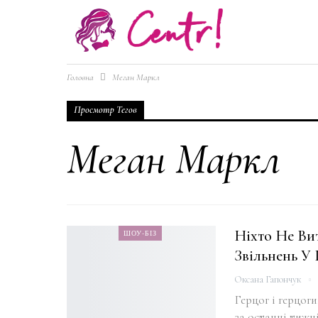
Головна
Меган Маркл
Просмотр Тегов
Меган Маркл
Ніхто Не Ви
ШОУ-БІЗ
Звільнень У
Оксана Гапончук
Герцог і герцог
за останні тижн