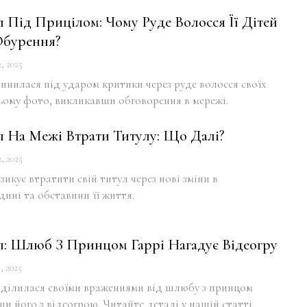
 Під Прицілом: Чому Руде Волосся Її Дітей
Обурення?
, 2025
нилася під ударом критики через руде волосся своїх
ьому фото, викликавши обговорення в мережі.
 На Межі Втрати Титулу: Що Далі?
, 2025
икує втратити свій титул через нові зміни в
дині та обставини її життя.
: Шлюб З Принцом Гаррі Нагадує Відеогру
, 2025
ділилася своїми враженнями від шлюбу з принцом
ши його з відеогрою. Читайте деталі у нашій статті.