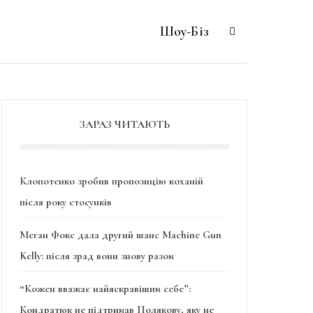
Шоу-Біз
ЗАРАЗ ЧИТАЮТЬ
Клопотенко зробив пропозицію коханій
після року стосунків
Меган Фокс дала другий шанс Machine Gun
Kelly: після зрад вони знову разом
“Кожен вважає найяскравішим себе”:
Кондратюк не підтримав Полякову, яку не