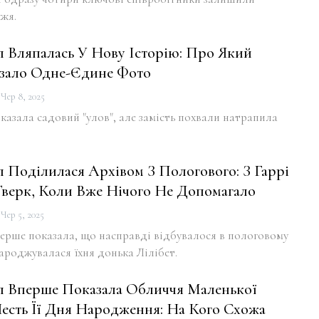
жя.
 Вляпалась У Нову Історію: Про Який
зало Одне-Єдине Фото
Чер 8, 2025
азала садовий "улов", але замість похвали натрапила
 Поділилася Архівом З Пологового: З Гаррі
верк, Коли Вже Нічого Не Допомагало
Чер 5, 2025
ерше показала, що насправді відбувалося в пологовому
ароджувалася їхня донька Лілібет.
 Вперше Показала Обличчя Маленької
есть Її Дня Народження: На Кого Схожа