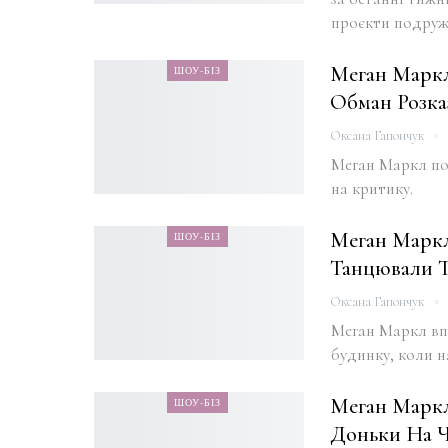
проєкти подруж
Меган Маркл
ШОУ-БІЗ
Обман Розка
Оксана Гапончук
Меган Маркл пок
на критику.
Меган Маркл
ШОУ-БІЗ
Танцювали Т
Оксана Гапончук
Меган Маркл вп
будинку, коли н
Меган Маркл
ШОУ-БІЗ
Доньки На Ч