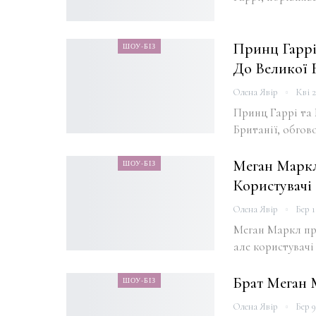
Принц Гаррі
ШОУ-БІЗ
До Великої 
Олена Явір
Кві 2
Принц Гаррі та
Британії, обгов
Меган Маркл
ШОУ-БІЗ
Користувачі
Олена Явір
Бер 1
Меган Маркл пр
але користувачі
Брат Меган 
ШОУ-БІЗ
Олена Явір
Бер 9