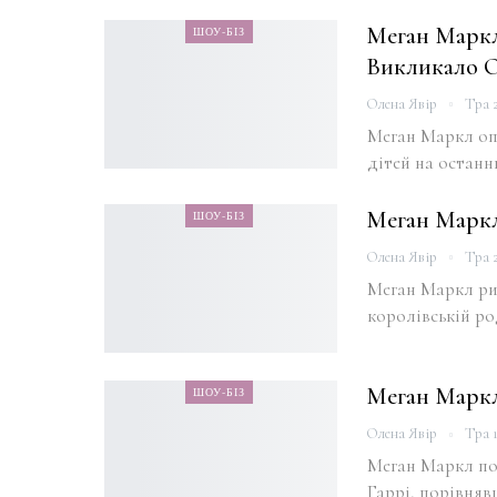
Меган Маркл
ШОУ-БІЗ
Викликало 
Олена Явір
Тра 2
Меган Маркл опи
дітей на останн
Меган Маркл
ШОУ-БІЗ
Олена Явір
Тра 2
Меган Маркл риз
королівській ро
Меган Маркл
ШОУ-БІЗ
Олена Явір
Тра 1
Меган Маркл по
Гаррі, порівняв