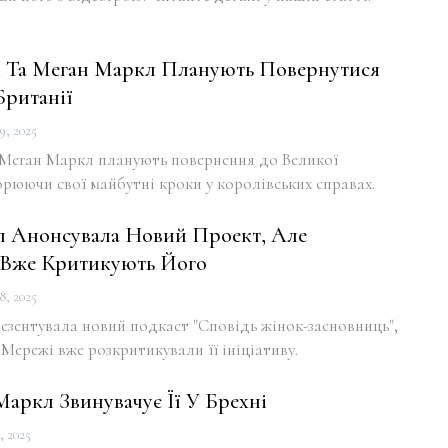
 Та Меган Маркл Планують Повернутися
Британії
9, 2025
 Меган Маркл планують повернення до Великої
орюючи свої майбутні кроки у королівських справах.
 Анонсувала Новий Проект, Але
 Вже Критикують Його
8, 2025
езентувала новий подкаст "Сповідь жінок-засновниць",
 Мережі вже розкритикували її ініціативу.
Маркл Звинувачує Її У Брехні
, 2025