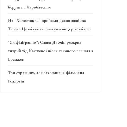
беруть на Євробачення
На “Холостяк 14” прийшла давня знайома
Тараса Цимбалюка: інші учасниці розгублені
“Як філігранно”: Слава Дьомін розкрив
хитрий хід Квіткової після таємного весілля з
Бражком
Три страшних, але захопливих фільми на
Гелловін