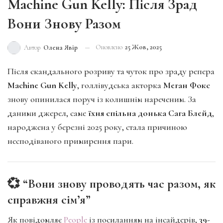
Machine Gun Kelly: Після Зрад
Вони Знову Разом
Оновлено
25 Жов, 2025
Автор
Олена Явір
Після скандального розриву та чуток про зраду репера
Machine Gun Kelly
, голлівудська акторка
Меган Фокс
знову опинилася поруч із колишнім нареченим. За
даними джерел, саме
їхня спільна донька Сага Блейд
,
народжена у березні 2025 року, стала причиною
несподіваного примирення пари.
💞 “Вони знову проводять час разом, як
справжня сім’я”
Як повідомляє
People
із посиланням на інсайдерів,
39-