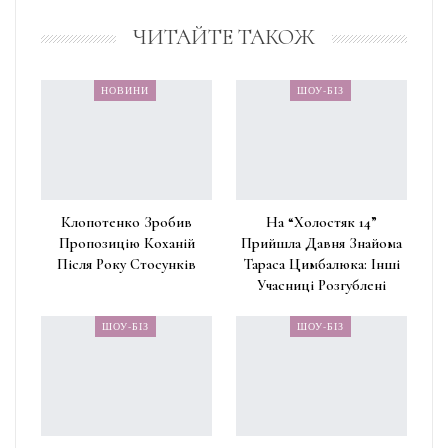
ЧИТАЙТЕ ТАКОЖ
НОВИНИ
ШОУ-БІЗ
Клопотенко Зробив
На “Холостяк 14”
Пропозицію Коханій
Прийшла Давня Знайома
Після Року Стосунків
Тараса Цимбалюка: Інші
Учасниці Розгублені
ШОУ-БІЗ
ШОУ-БІЗ