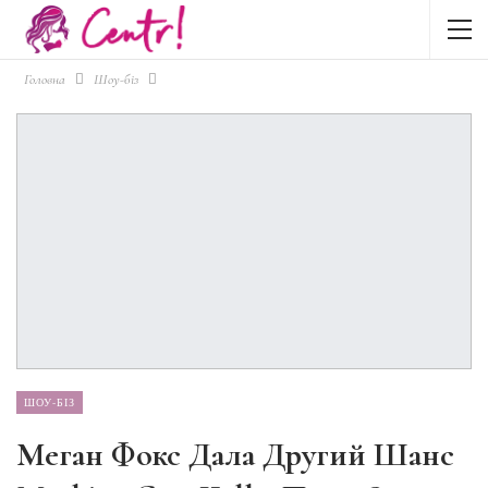
Головна
Шоу-біз
ШОУ-БІЗ
Меган Фокс Дала Другий Шанс