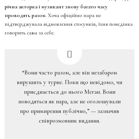
річна акторка і музикант знову багато часу
проводять разом
. Хоча офіційно пара не
підтверджувала відновлення стосунків, їхня поведінка
говорить сама за себе.
“Вони часто разом, але він незабаром
вирушить у турне. Поки що невідомо, чи
приєднається до нього Меган. Вони
поводяться як пара, але не оголошували
про примирення публічно,” — зазначив
співрозмовник видання.