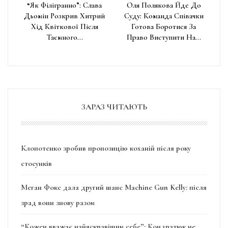
“Як Філігранно”: Слава
Оля Полякова Йде До
Дьомін Розкрив Хитрий
Суду: Команда Співачки
Хід Квіткової Після
Готова Боротися За
Таємного…
Право Виступити На…
ЗАРАЗ ЧИТАЮТЬ
Клопотенко зробив пропозицію коханій після року
стосунків
Меган Фокс дала другий шанс Machine Gun Kelly: після
зрад вони знову разом
“Кожен вважає найяскравішим себе”: Кондратюк не