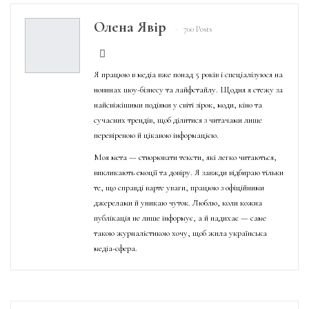
Олена Явір
700 Posts
Я працюю в медіа вже понад 5 років і спеціалізуюся на
новинах шоу-бізнесу та лайфстайлу. Щодня я стежу за
найсвіжішими подіями у світі зірок, моди, кіно та
сучасних трендів, щоб ділитися з читачами лише
перевіреною й цікавою інформацією.
Моя мета — створювати тексти, які легко читаються,
викликають емоції та довіру. Я завжди відбираю тільки
те, що справді варте уваги, працюю з офіційними
джерелами й уникаю чуток. Люблю, коли кожна
публікація не лише інформує, а й надихає — саме
такою журналістикою хочу, щоб жила українська
медіа-сфера.