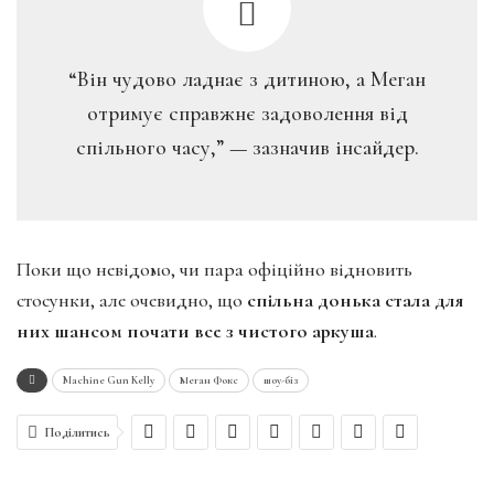
“Він чудово ладнає з дитиною, а Меган
отримує справжнє задоволення від
спільного часу,” — зазначив інсайдер.
Поки що невідомо, чи пара офіційно відновить
стосунки, але очевидно, що
спільна донька стала для
них шансом почати все з чистого аркуша
.
Machine Gun Kelly
Меган Фокс
шоу-біз
Поділитись