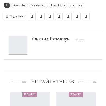
Зіркові діти
Знаменитості
Меган Маркл
реаліті-шоу
Поділитись
Оксана Гапончук
333 Posts
ЧИТАЙТЕ ТАКОЖ
ШОУ-БІЗ
ШОУ-БІЗ