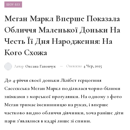
ШОУ-БІЗ
Меган Маркл Вперше Показала
Обличчя Маленької Доньки На
Честь Її Дня Народження: На
Кого Схожа
Оновлено
4 Чер, 2025
Автор
Оксана Гапончук
До 4-річчя своєї доньки Лілібет герцогиня
Сассекська Меган Маркл поділилася чорно-білими
знімками з морської прогулянки. На одному з фото
Меган тримає іменинницю на руках, і вперше
частково видно обличчя дівчинки, хоча раніше діти
пари з’являлися в кадрі лише зі спини.