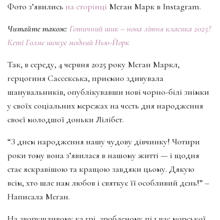
Фото з’явились
на сторінці
Меган Марк в Іnstagram.
Читайте також:
Готичний шик – нова літня класика 2025?
Кеті Голмс шокує модний Нью-Йорк
Так, в середу, 4 червня 2025 року Меган Маркл,
герцогиня Сассекська, приємно здивувала
шанувальників, опублікувавши нові чорно-білі знімки
у своїх соціальних мережах на честь дня народження
своєї молодшої доньки Лілібет.
“З днем ​​народження нашу чудову дівчинку! Чотири
роки тому вона з’явилася в нашому житті — і щодня
стає яскравішою та кращою завдяки цьому. Дякую
всім, хто шле нам любов і святкує її особливий день!” –
Написала Меган.
На зворушливому кадрі, зробленому під час морської