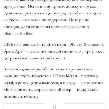
прогулянки, Меган ніжно тримає доньку на руках.
Дівчинка прихиляється до матері, а її обличчя видно
частково — наполовину відкритим. Це перший
випадок, коли герцогиня показала хоч частину
обличчя Лілібет.
Ще б пак, раніше фото дітей пари – Лілі та її старшого
брата Арчі – з’являлися лише зі спини або з профілю, з
дотриманням повної приватності.
Зазначимо, що чорно-білий знімок вразив своєю
емоційністю та простотою. Образ Меган – у легкому
одязі, з розпущеним волоссям, а позаду — нескінченна
лінія горизонту, море та легкий вітер — підкреслює
інтимність моменту.