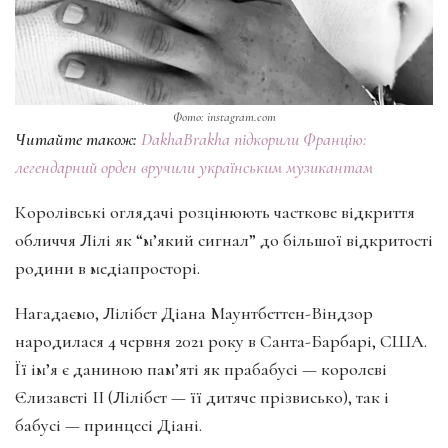
Фото: instagram.com
Читайте також:
DakhaBrakha підкорили Францію:
легендарний орден вручили українським музикантам
Королівські оглядачі розцінюють часткове відкриття
обличчя Лілі як “м’який сигнал” до більшої відкритості
родини в медіапросторі.
Нагадаємо, Лілібет Діана Маунтбеттен-Віндзор
народилася 4 червня 2021 року в Санта-Барбарі, США.
Її ім’я є даниною пам’яті як прабабусі — королеві
Єлизаветі II (Лілібет — її дитяче прізвисько), так і
бабусі — принцесі Діані.