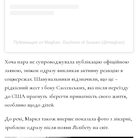
Публикация от Meghan, Duchess of Sussex (@meghan)
Хоча пара не супроводжувала публікацію офіційною
заявою, знімок одразу викликав активну реакцію в
соцмережах. Шанувальники відзначили, що це –
рідкісний жест з боку Сассекських, які після переїзду
до США прагнуть зберегти приватність свого життя,
особливо щодо дітей.
До речі, Маркл також вперше показала фото з лікарні,
зроблене одразу після появи Лілібету на світ.