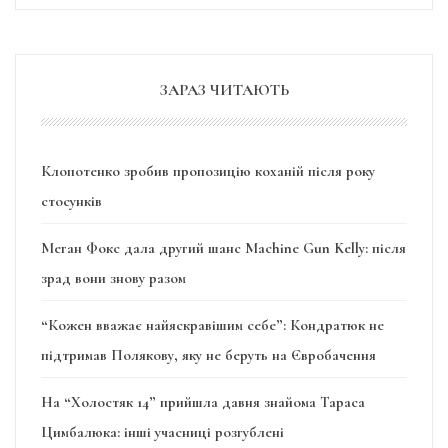
ЗАРАЗ ЧИТАЮТЬ
Клопотенко зробив пропозицію коханій після року
стосунків
Меган Фокс дала другий шанс Machine Gun Kelly: після
зрад вони знову разом
“Кожен вважає найяскравішим себе”: Кондратюк не
підтримав Полякову, яку не беруть на Євробачення
На “Холостяк 14” прийшла давня знайома Тараса
Цимбалюка: інші учасниці розгублені