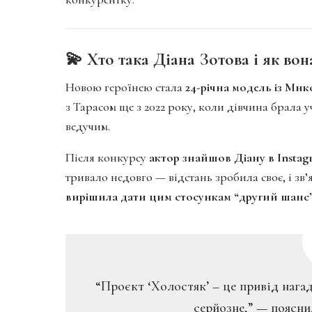
💫 Хто така Діана Зотова і як в
Новою героїнею стала
24-річна модель із Ми
з Тарасом ще з 2022 року, коли дівчина брала у
ведучим.
Після конкурсу
актор знайшов Діану в Instag
тривало недовго — відстань зробила своє, і зв’
вирішила дати цим стосункам “другий шанс
“Проєкт ‘Холостяк’ – це привід нага
серйозне,” — поясни