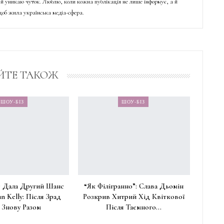
й уникаю чуток. Люблю, коли кожна публікація не лише інформує, а й
об жила українська медіа-сфера.
ЙТЕ ТАКОЖ
ШОУ-БІЗ
ШОУ-БІЗ
 Дала Другий Шанс
“Як Філігранно”: Слава Дьомін
n Kelly: Після Зрад
Розкрив Хитрий Хід Квіткової
 Знову Разом
Після Таємного…