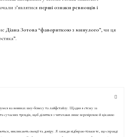
почали з’являтися
перші ознаки ревнощів і
ане
Діана Зотова “фавориткою з минулого”
, чи ця
стяка”.
ізуюся на новинах шоу-бізнесу та лайфстайлу. Щодня я стежу за
о та сучасних трендів, щоб ділитися з читачами лише перевіреною й цікавою
ються, викликають емоції та довіру. Я завжди відбираю тільки те, що справді