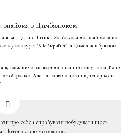
она знайома з Цимбалюком
колаєва — Діана Зотова
. Як з’ясувалося, знайомі вони
часть у конкурсі
“Міс Україна”
, а Цимбалюк був його
ram
, і між ними зав’язалося онлайн-спілкування. Воно
язок обірвався. Але, за словами дівчини,
тепер вона
”
.
дати про себе і спробувати побудувати щось
ла Зотова свою мотивацію.