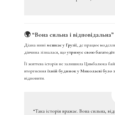
🌍 “Вона сильна і відповідальна
Діана нині
мешкає у Грузії
, де працює моделл
дівчина зізналася, що
утримує свою багатоді
Її життєва історія не залишила Цимбалюка б
вторгнення
їхній будинок у Миколаєві було 
відновити.
“Така історія вражає. Вона сильна, ві