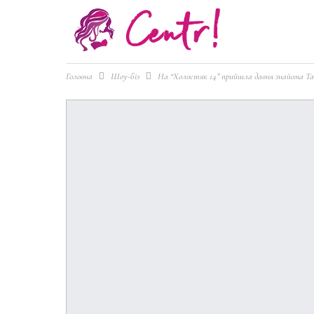
Головна
Шоу-біз
На “Холостяк 14” прийшла давня знайома Та