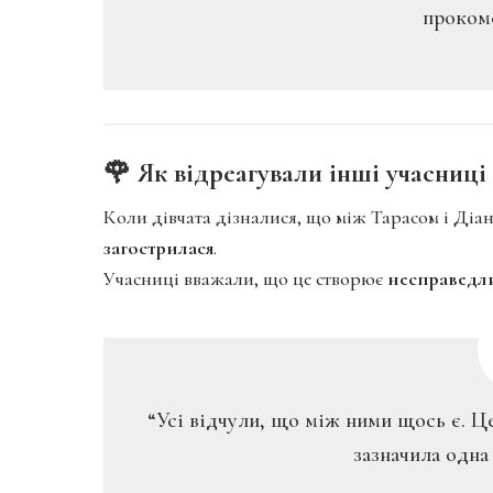
прокоме
🌹 Як відреагували інші учасниці
Коли дівчата дізналися, що між Тарасом і Діа
загострилася
.
Учасниці вважали, що це створює
несправедли
“Усі відчули, що між ними щось є. Ц
зазначила одна