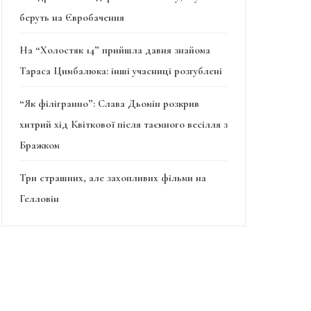
беруть на Євробачення
На “Холостяк 14” прийшла давня знайома
Тараса Цимбалюка: інші учасниці розгублені
“Як філігранно”: Слава Дьомін розкрив
хитрий хід Квіткової після таємного весілля з
Бражком
Три страшних, але захопливих фільми на
Гелловін