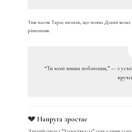
Тим часом Тарас визнав, що поява Діани може 
рішенням.
“Ти мені винна побачення,” — з ус
вруче
💔 Напруга зростає
Другий епізод “Холостяка-14” став одним із на