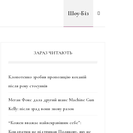
Шоу-Біз
ЗАРАЗ ЧИТАЮТЬ
Клопотенко зробив пропозицію коханій
після року стосунків
Меган Фокс дала другий шанс Machine Gun
Kelly: після зрад вони знову разом
“Кожен вважає найяскравішим себе”:
Кондратюк не підтримав Полякову, яку не