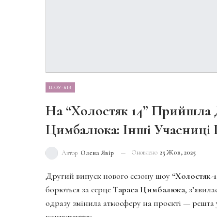
ШОУ-БІЗ
На “Холостяк 14” Прийшла 
Цимбалюка: Інші Учасниці 
Оновлено
25 Жов, 2025
Автор
Олена Явір
Другий випуск нового сезону шоу
“Холостяк-1
борються за серце
Тараса Цимбалюка
, з’явил
одразу змінила атмосферу на проєкті — решта 
конкурентку.