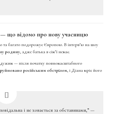
” — що відомо про нову учасницю
ю та багато подорожує Європою. В інтерв’ю на шоу
тну родину
, адже батька в сім’ї немає.
айдужим — після початку повномасштабного
зруйновано російським обстрілом
, і Діана мріє його
дповідальна і не ховається за обставинами,” —