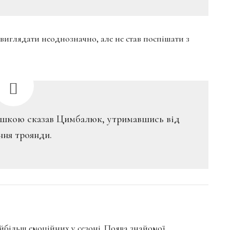
виглядати неоднозначно, але не став поспішати з
мішкою сказав Цимбалюк, утримавшись від
ння троянди.
йбільш емоційних у сезоні. Поява знайомої