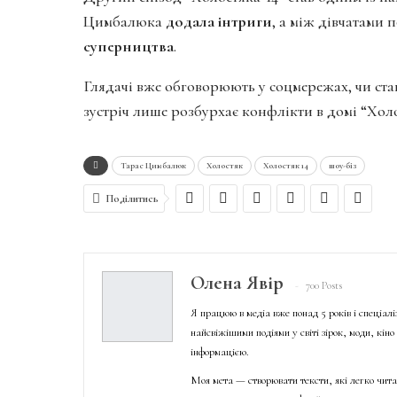
Цимбалюка
додала інтриги
, а між дівчатами 
суперництва
.
Глядачі вже обговорюють у соцмережах, чи ст
зустріч лише розбурхає конфлікти в домі “Холо
Тарас Цимбалюк
Холостяк
Холостяк 14
шоу-біз
Поділитись
Олена Явір
700 Posts
Я працюю в медіа вже понад 5 років і спеціал
найсвіжішими подіями у світі зірок, моди, кін
інформацією.
Моя мета — створювати тексти, які легко чита