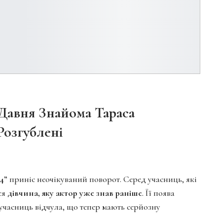
Давня Знайома Тараса
Розгублені
4”
приніс неочікуваний поворот. Серед учасниць, які
ася
дівчина, яку актор уже знав раніше
. Її поява
учасниць відчула, що тепер мають серйозну