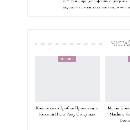
варте уваги, працюю з офіційними джерелами 
надихає — саме такою журналістикою хочу, щ
ЧИТА
НОВИНИ
Клопотенко Зробив Пропозицію
Меган Фокс
Коханій Після Року Стосунків
Machine Gu
Вони