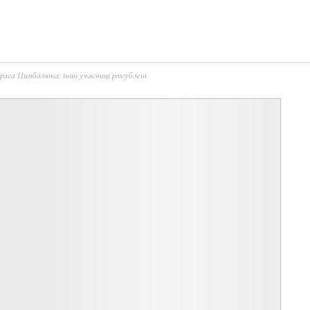
раса Цимбалюка: інші учасниці розгублені