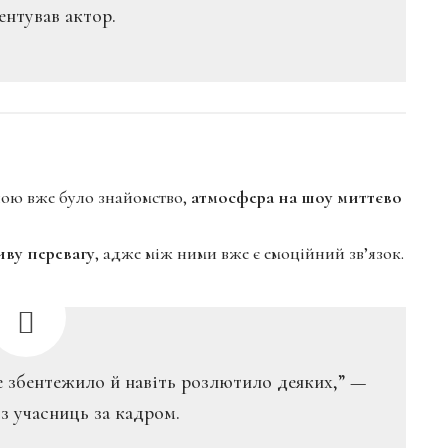
нтував актор.
ною вже було знайомство,
атмосфера на шоу миттєво
ву перевагу
, адже між ними вже є емоційний зв’язок.
е збентежило й навіть розлютило деяких,” —
 з учасниць за кадром.