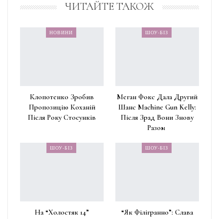
ЧИТАЙТЕ ТАКОЖ
НОВИНИ
ШОУ-БІЗ
Клопотенко Зробив
Меган Фокс Дала Другий
Пропозицію Коханій
Шанс Machine Gun Kelly:
Після Року Стосунків
Після Зрад Вони Знову
Разом
ШОУ-БІЗ
ШОУ-БІЗ
На “Холостяк 14”
“Як Філігранно”: Слава