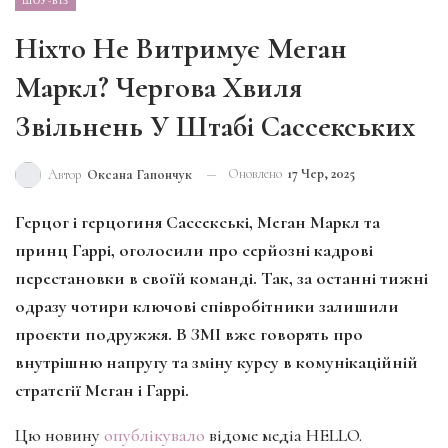
Ніхто Не Витримує Меган
Маркл? Чергова Хвиля
Звільнень У Штабі Сассекських
Оновлено
17 Чер, 2025
Автор
Оксана Гапончук
Герцог і герцогиня Сассекські, Меган Маркл та
принц Гаррі, оголосили про серйозні кадрові
перестановки в своїй команді. Так, за останні тижні
одразу чотири ключові співробітники залишили
проєкти подружжя. В ЗМІ вже говорять про
внутрішню напругу та зміну курсу в комунікаційній
стратегії Меган і Гаррі.
Цю новину
опублікувало
відоме медіа HELLO.