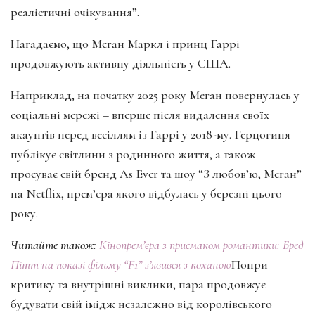
реалістичні очікування”.
Нагадаємо, що Меган Маркл і принц Гаррі
продовжують активну діяльність у США.
Наприклад, на початку 2025 року Меган повернулась у
соціальні мережі – вперше після видалення своїх
акаунтів перед весіллям із Гаррі у 2018-му. Герцогиня
публікує світлини з родинного життя, а також
просуває свій бренд As Ever та шоу “З любов’ю, Меган”
на Netflix, прем’єра якого відбулась у березні цього
року.
Читайте також:
Кінопрем’єра з присмаком романтики: Бред
Пітт на показі фільму “F1” з’явився з коханою
Попри
критику та внутрішні виклики, пара продовжує
будувати свій імідж незалежно від королівського