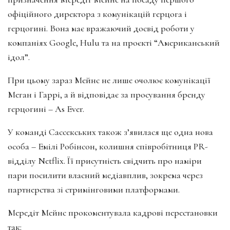
офіційного директора з комунікацій герцога і
герцогині. Вона має вражаючий досвід роботи у
компаніях Google, Hulu та на проєкті “Американський
ідол”.
При цьому зараз Мейнс не лише очолює комунікації
Меган і Гаррі, а й відповідає за просування бренду
герцогині – As Ever.
У команді Сассекських також з’явилася ще одна нова
особа – Емілі Робінсон, колишня співробітниця PR-
відділу Netflix. Її присутність свідчить про наміри
пари посилити власний медіавплив, зокрема через
партнерства зі стримінговими платформами.
Мередіт Мейнс прокоментувала кадрові перестановки
так: