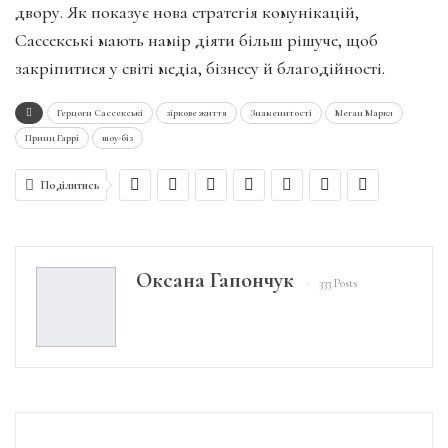
двору. Як показує нова стратегія комунікацій,
Сассекські мають намір діяти більш рішуче, щоб
закріпитися у світі медіа, бізнесу й благодійності.
Герцоги Сассекські
зіркове життя
Знаменитості
Меган Маркл
Принц Гаррі
шоу-біз
Поділитись
Оксана Гапончук
333 Posts