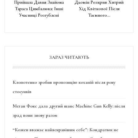
Прийшла Давня Знайома
Дьомін Розкрив Хитрий
Тараса Цимбалюка: Інші
Хід Квіткової Після
Учасниці Розгублені
Таємного…
ЗАРАЗ ЧИТАЮТЬ
Клопотенко зробив пропозицію коханій після року
стосунків
Меган Фокс дала другий шанс Machine Gun Kelly: після
зрад вони знову разом
“Кожен вважає найяскравішим себе”: Кондратюк не