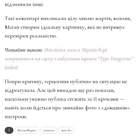
відзначили інші.
Такі коментарі викликали цілу хвилю жартів, мовляв,
Меган створює ідеальну картинку, яка не витримує
перевірки реальністю.
Читайте також:
Поп-ікона 2000-х Мерайя Кері
повертається на сцену з вибуховим треком “Type Dangerous”
(відео)
Попри критику, герцогиня публічно на ситуацію не
відреагувала. Але цей випадок ще раз показав,
наскільки уважно публіка стежить за її кроками —
навіть коли йдеться про звичайне фото з «домашнім»
настроєм.
Меган Маркл
скандал
шоу-біз