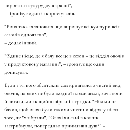
виростити кукурудзу в травні”,
— іронізує один із користувачів.
“Вона така талановита, що вирощує всі культури всіх
сезонів одночасно”,
– додає інший.
“Єдине місце, де я бачу все це в сезон – це відділ овочів
у продуктовому магазині”, – іронізує ще один
дописувач.
Були і ту, кого збентежив сам кришталево чистий вид
овочів, на яких не було жодної плями землі, хоча вони
й виглядали як щойно зірвані з грядки. “Ніколи не
бачив, щоб овочі були такими чистими відразу після
того, як їх зібрали”, “Овочі чи самі в кошик
застрибнули, попередньо прийнявши душ?” –