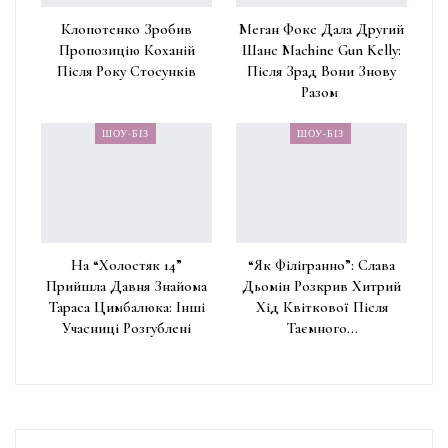
Клопотенко Зробив
Меган Фокс Дала Другий
Пропозицію Коханій
Шанс Machine Gun Kelly:
Після Року Стосунків
Після Зрад Вони Знову
Разом
ШОУ-БІЗ
ШОУ-БІЗ
На “Холостяк 14”
“Як Філігранно”: Слава
Прийшла Давня Знайома
Дьомін Розкрив Хитрий
Тараса Цимбалюка: Інші
Хід Квіткової Після
Учасниці Розгублені
Таємного…