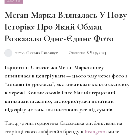
ШОУ-БІЗ
Меган Маркл Вляпалась У Нову
Історію: Про Який Обман
Розказало Одне-Єдине Фото
Оновлено
8 Чер, 2025
Автор
Оксана Гапончук
Герцогиня Сассекська Меган Маркл знову
опинилася в центрі уваги — цього разу через фото з
“домашнім урожаєм”, яке викликало хвилю скепсису
в мережі. Кошик овочів і пес біля ніг герцогині
виглядали ідеально, але користувачі помітили
підозрілу деталь, яка поставила усе під сумнів.
Так, 43-річна герцогиня Сассекська опублікувала на
сторінці свого лайфстайл бренду в
Instagram
миле