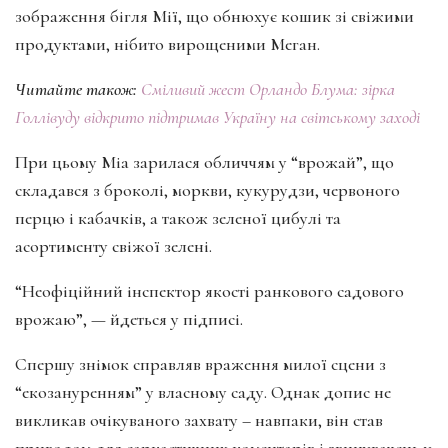
зображення бігля Мії, що обнюхує кошик зі свіжими
продуктами, нібито вирощеними Меган.
Читайте також:
Сміливий жест Орландо Блума: зірка
Голлівуду відкрито підтримав Україну на світському заході
При цьому Міа зарилася обличчям у “врожай”, що
складався з броколі, моркви, кукурудзи, червоного
перцю і кабачків, а також зеленої цибулі та
асортименту свіжої зелені.
“Неофіційний інспектор якості ранкового садового
врожаю”, — йдеться у підписі.
Спершу знімок справляв враження милої сцени з
“екозануренням” у власному саду. Однак допис не
викликав очікуваного захвату – навпаки, він став
приводом для саркастичних коментарів і звинувачень у