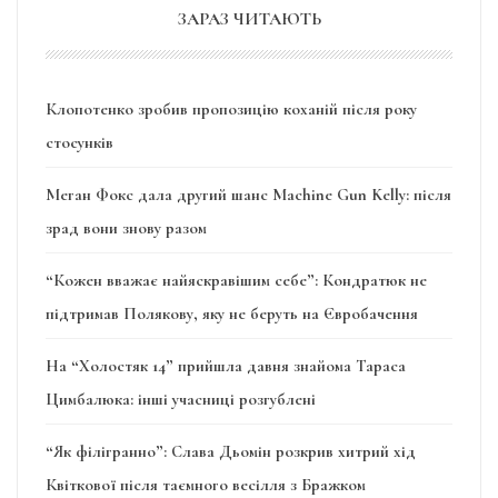
ЗАРАЗ ЧИТАЮТЬ
Клопотенко зробив пропозицію коханій після року
стосунків
Меган Фокс дала другий шанс Machine Gun Kelly: після
зрад вони знову разом
“Кожен вважає найяскравішим себе”: Кондратюк не
підтримав Полякову, яку не беруть на Євробачення
На “Холостяк 14” прийшла давня знайома Тараса
Цимбалюка: інші учасниці розгублені
“Як філігранно”: Слава Дьомін розкрив хитрий хід
Квіткової після таємного весілля з Бражком