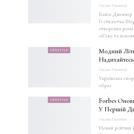
Оксана Гапончук
Кайлі Дженнер п
Її стилістка Ше
створення розк
об’єму та непо
Модний Літн
LIFESTYLE
Надихайтесь
Оксана Гапончук
Українська спор
образ.
Forbes Онов
LIFESTYLE
У Першій Дв
Оксана Гапончук
Новий рейтинг F