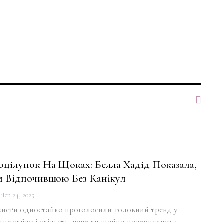
цілунок На Щоках: Белла Хадід Показала,
и Відпочившою Без Канікул
Чер 24, 2025
жисти одностайно проголосили: головний тренд у
дне сяйво і свіжість, наче ви щойно повернулися з