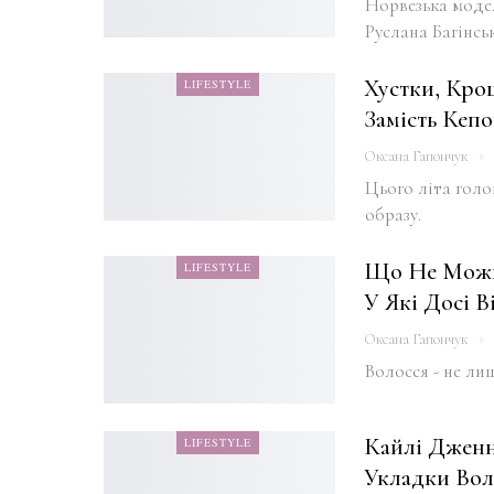
Норвезька моде
Руслана Багінсь
Хустки, Кр
LIFESTYLE
Замість Кепо
Оксана Гапончук
Цього літа голо
образу.
Що Не Можна
LIFESTYLE
У Які Досі В
Оксана Гапончук
Волосся - не ли
Кайлі Дженн
LIFESTYLE
Укладки Воло