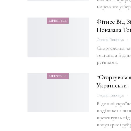
морського узбер
Фітнес Від З
LIFESTYLE
Показала То
Оксана Гапончук
Спортсменка час
змагань, а й діл
рутинами.
“Сторгувавс
LIFESTYLE
Українськи
Оксана Гапончук
Відомий україно
поділився з шан
презентував під
популярної руб