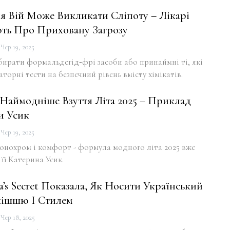
 Вій Може Викликати Сліпоту – Лікарі
ть Про Приховану Загрозу
Чер 19, 2025
бирати формальдегід‑фрі засоби або принаймні ті, які
орні тести на безпечний рівень вмісту хімікатів.
 Наймодніше Взуття Літа 2025 – Приклад
и Усик
Чер 19, 2025
онохром і комфорт - формула модного літа 2025 вже
 її Катерина Усик.
ia’s Secret Показала, Як Носити Український
кішшю І Стилем
Чер 18, 2025