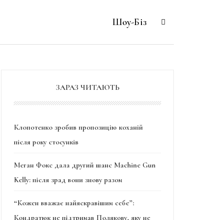
Шоу-Біз
ЗАРАЗ ЧИТАЮТЬ
Клопотенко зробив пропозицію коханій
після року стосунків
Меган Фокс дала другий шанс Machine Gun
Kelly: після зрад вони знову разом
“Кожен вважає найяскравішим себе”:
Кондратюк не підтримав Полякову, яку не