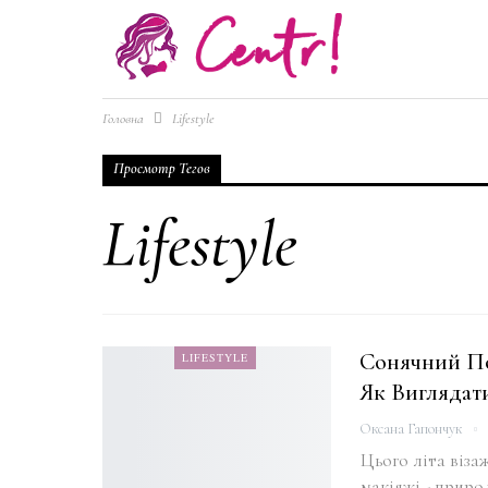
Головна
Lifestyle
Просмотр Тегов
Lifestyle
Сонячний По
LIFESTYLE
Як Виглядат
Оксана Гапончук
Цього літа віза
макіяжі - приро