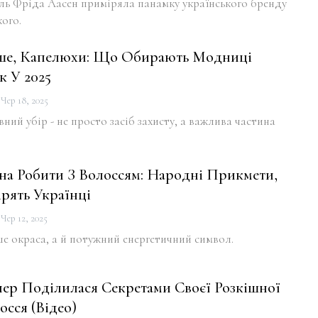
ль Фріда Аасен приміряла панамку українського бренду
кого.
оше, Капелюхи: Що Обирають Модниці
к У 2025
Чер 18, 2025
вний убір - не просто засіб захисту, а важлива частина
 Робити З Волоссям: Народні Прикмети,
ірять Українці
Чер 12, 2025
ше окраса, а й потужний енергетичний символ.
ер Поділилася Секретами Своєї Розкішної
сся (відео)