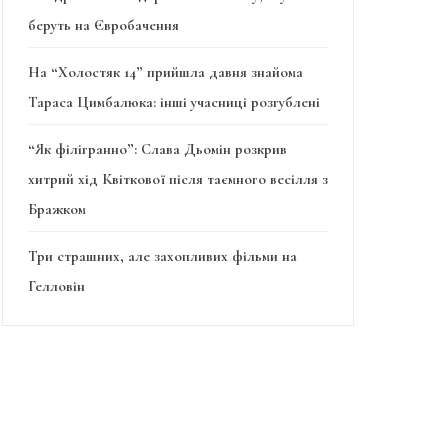
беруть на Євробачення
На “Холостяк 14” прийшла давня знайома
Тараса Цимбалюка: інші учасниці розгублені
“Як філігранно”: Слава Дьомін розкрив
хитрий хід Квіткової після таємного весілля з
Бражком
Три страшних, але захопливих фільми на
Гелловін