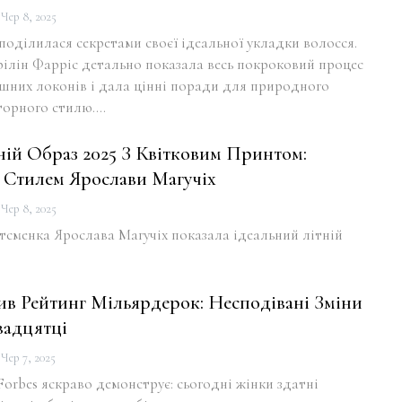
Чер 8, 2025
оділилася секретами своєї ідеальної укладки волосся.
рілін Фарріс детально показала весь покроковий процес
ішних локонів і дала цінні поради для природного
вторного стилю.…
ій Образ 2025 З Квітковим Принтом:
 Стилем Ярослави Магучіх
Чер 8, 2025
тсменка Ярослава Магучіх показала ідеальний літній
ив Рейтинг Мільярдерок: Несподівані Зміни
адцятці
Чер 7, 2025
orbes яскраво демонструє: сьогодні жінки здатні