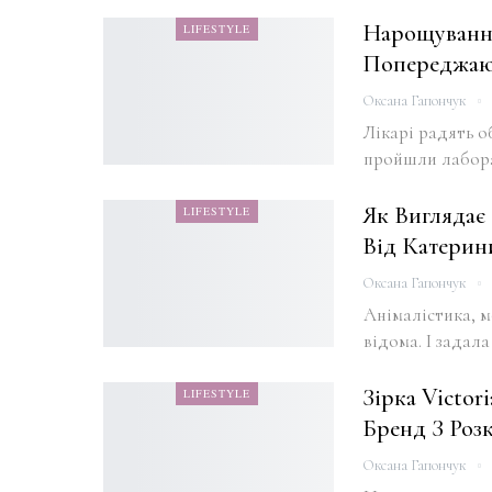
Нарощування
LIFESTYLE
Попереджаю
Оксана Гапончук
Лікарі радять о
пройшли лаборат
Як Виглядає
LIFESTYLE
Від Катерин
Оксана Гапончук
Анімалістика, м
відома. І задала
Зірка Victor
LIFESTYLE
Бренд З Роз
Оксана Гапончук