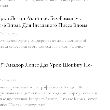
ежжя.
ірки Легкої Атлетики: Бех-Романчук
п-6 Вправ Для Ідеального Преса Вдома
Чер 23, 2025
то демонструє у соцмережах не лише моменти зі
иться секретами свого догляду за тілом і фітнес-
я!”: Амадор Лопес Дав Урок Шопінгу По-
Чер 19, 2025
-венесуельський хореограф і співак Амадор Лопес
увальниками деталями свого модного образу, який він
 час прогулянки. Інтернет-блогер Ніколас Карма, автор
рики "Скільки коштує ваш…