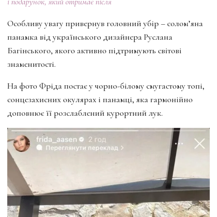
і подарунок, який отримає після
Особливу увагу привернув головний убір – солом’яна
панамка від українського дизайнера Руслана
Багінського, якого активно підтримують світові
знаменитості.
На фото Фріда постає у чорно-білому смугастому топі,
сонцезахисних окулярах і панамці, яка гармонійно
доповнює її розслаблений курортний лук.