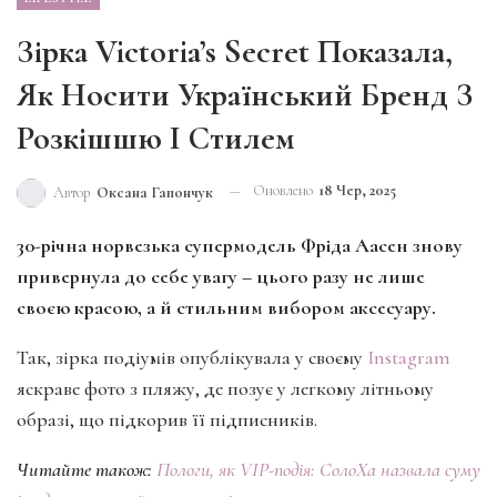
Зірка Victoria’s Secret Показала,
Як Носити Український Бренд З
Розкішшю І Стилем
Оновлено
18 Чер, 2025
Автор
Оксана Гапончук
30-річна норвезька супермодель Фріда Аасен знову
привернула до себе увагу – цього разу не лише
своєю красою, а й стильним вибором аксесуару.
Так, зірка подіумів опублікувала у своєму
Instagram
яскраве фото з пляжу, де позує у легкому літньому
образі, що підкорив її підписників.
Читайте також:
Пологи, як VIP-подія: СолоХа назвала суму