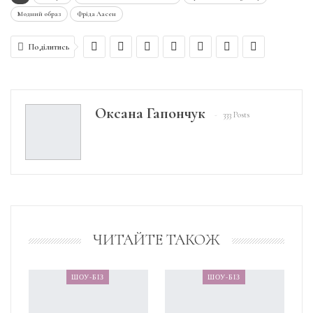
Модний образ
Фріда Аасен
Поділитись
Оксана Гапончук
333 Posts
ЧИТАЙТЕ ТАКОЖ
ШОУ-БІЗ
ШОУ-БІЗ