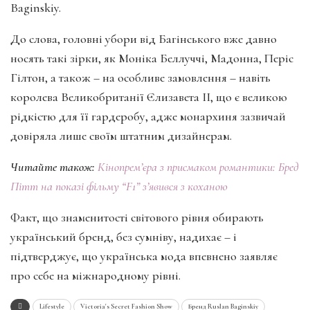
Baginskiy.
До слова, головні убори від Багінського вже давно
носять такі зірки, як Моніка Беллуччі, Мадонна, Періс
Гілтон, а також – на особливе замовлення – навіть
королева Великобританії Єлизавета II, що є великою
рідкістю для її гардеробу, адже монархиня зазвичай
довіряла лише своїм штатним дизайнерам.
Читайте також:
Кінопрем’єра з присмаком романтики: Бред
Пітт на показі фільму “F1” з’явився з коханою
Факт, що знаменитості світового рівня обирають
український бренд, без сумніву, надихає – і
підтверджує, що українська мода впевнено заявляє
про себе на міжнародному рівні.
Lifestyle
Victoria's Secret Fashion Show
Бренд Ruslan Baginskiy