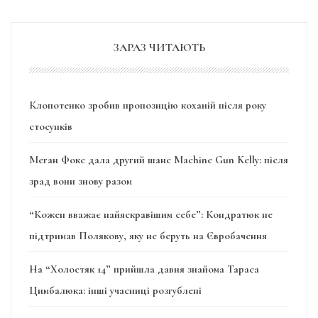
ЗАРАЗ ЧИТАЮТЬ
Клопотенко зробив пропозицію коханій після року
стосунків
Меган Фокс дала другий шанс Machine Gun Kelly: після
зрад вони знову разом
“Кожен вважає найяскравішим себе”: Кондратюк не
підтримав Полякову, яку не беруть на Євробачення
На “Холостяк 14” прийшла давня знайома Тараса
Цимбалюка: інші учасниці розгублені