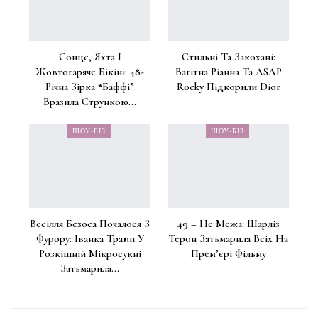
Сонце, Яхта І
Стильні Та Закохані:
Жовтогаряче Бікіні: 48-
Вагітна Ріанна Та ASAP
Річна Зірка “Баффі”
Rocky Підкорили Dior
Вразила Стрункою…
ШОУ-БІЗ
ШОУ-БІЗ
Весілля Безоса Почалося З
49 – Не Межа: Шарліз
Фурору: Іванка Трамп У
Терон Затьмарила Всіх На
Розкішній Мікросукні
Прем’єрі Фільму
Затьмарила…