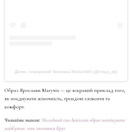
Допис, поширений Yaroslava Mahuchikh (@rosya_dp)
Образ Ярослави Магучіх — це яскравий приклад того,
як поєднувати жіночність, трендові елементи та
комфорт.
Читайте також:
Молодший син Бекхемів обрав неочікуване
майбутнє: чим захопився Круз