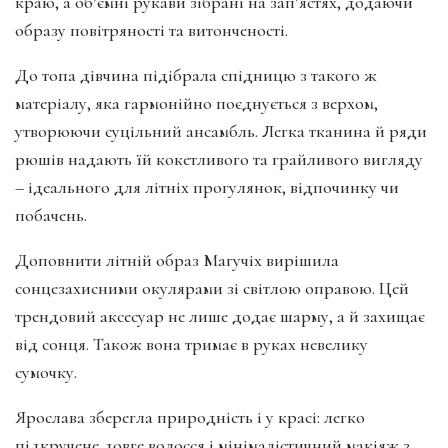
краю, а об’ємні рукави зібрані на зап’ястях, додаючи
образу повітряності та витонченості.
До топа дівчина підібрала спідницю з такого ж
матеріалу, яка гармонійно поєднується з верхом,
утворюючи суцільний ансамбль. Легка тканина й ряди
рюшів надають їй кокетливого та грайливого вигляду
– ідеального для літніх прогулянок, відпочинку чи
побачень.
Доповнити літній образ Магучіх вирішила
сонцезахисними окулярами зі світлою оправою. Цей
трендовий аксесуар не лише додає шарму, а й захищає
від сонця. Також вона тримає в руках невелику
сумочку.
Ярослава зберегла природність і у красі: легко
підкручене довге волосся і мінімалістичний макіяж з