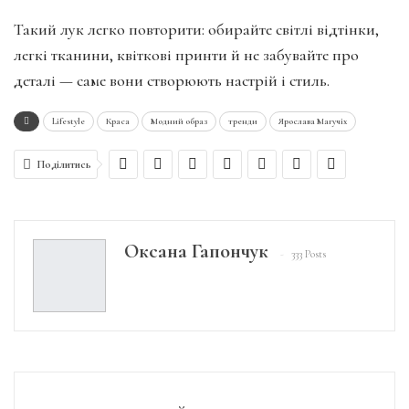
Такий лук легко повторити: обирайте світлі відтінки,
легкі тканини, квіткові принти й не забувайте про
деталі — саме вони створюють настрій і стиль.
Lifestyle
Краса
Модний образ
тренди
Ярослава Магучіх
Поділитись
Оксана Гапончук
333 Posts