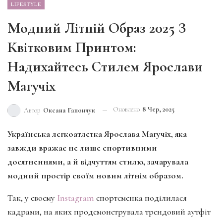
LIFESTYLE
Модний Літній Образ 2025 З
Квітковим Принтом:
Надихайтесь Стилем Ярослави
Магучіх
Оновлено
8 Чер, 2025
Автор
Оксана Гапончук
Українська легкоатлетка Ярослава Магучіх, яка
завжди вражає не лише спортивними
досягненнями, а й відчуттям стилю, зачарувала
модний простір своїм новим літнім образом.
Так, у своєму
Instagram
спортсменка поділилася
кадрами, на яких продемонструвала трендовий аутфіт