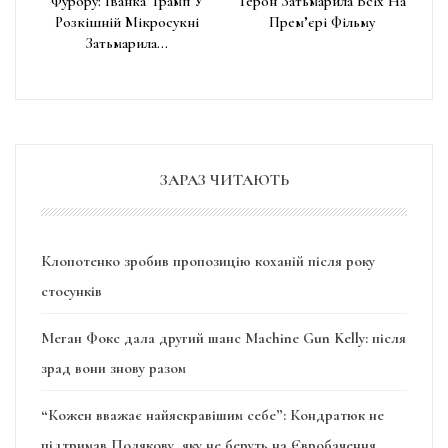
Фурору: Іванка Трамп У
Терон Затьмарила Всіх На
Розкішній Мікросукні
Прем’єрі Фільму
Затьмарила…
ЗАРАЗ ЧИТАЮТЬ
Клопотенко зробив пропозицію коханій після року
стосунків
Меган Фокс дала другий шанс Machine Gun Kelly: після
зрад вони знову разом
“Кожен вважає найяскравішим себе”: Кондратюк не
підтримав Полякову, яку не беруть на Євробачення