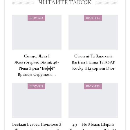
ЧИТАЙТЕ ТАКОЖ
ШОУ-БІЗ
ШОУ-БІЗ
Сонце, Яхта І
Стильні Та Закохані:
Жовтогаряче Бікіні: 48-
Вагітна Ріанна Та ASAP
Річна Зірка “Баффі”
Rocky Підкорили Dior
Вразила Стрункою…
ШОУ-БІЗ
ШОУ-БІЗ
Весілля Безоса Почалося З
49 – Не Межа: Шарліз