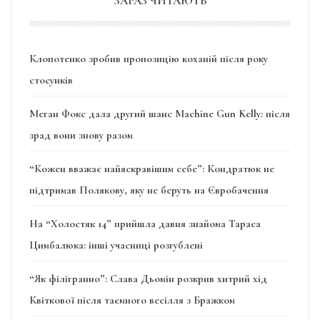
ЗАРАЗ ЧИТАЮТЬ
Клопотенко зробив пропозицію коханій після року
стосунків
Меган Фокс дала другий шанс Machine Gun Kelly: після
зрад вони знову разом
“Кожен вважає найяскравішим себе”: Кондратюк не
підтримав Полякову, яку не беруть на Євробачення
На “Холостяк 14” прийшла давня знайома Тараса
Цимбалюка: інші учасниці розгублені
“Як філігранно”: Слава Дьомін розкрив хитрий хід
Квіткової після таємного весілля з Бражком