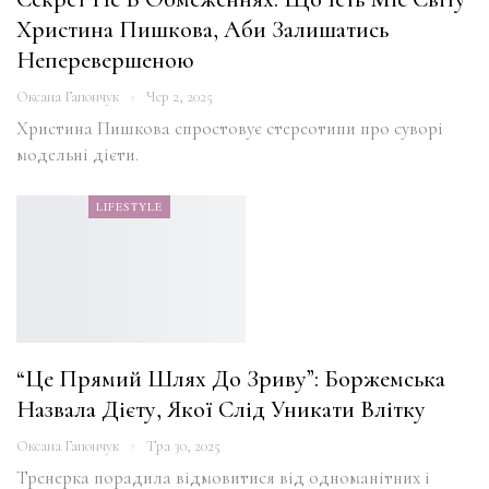
Христина Пишкова, Аби Залишатись
Неперевершеною
Оксана Гапончук
Чер 2, 2025
Христина Пишкова спростовує стереотипи про суворі
модельні дієти.
LIFESTYLE
“Це Прямий Шлях До Зриву”: Боржемська
Назвала Дієту, Якої Слід Уникати Влітку
Оксана Гапончук
Тра 30, 2025
Тренерка порадила відмовитися від одноманітних і