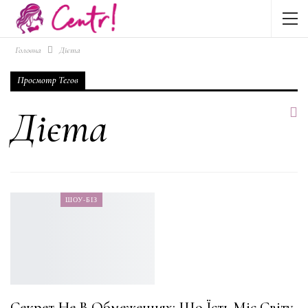
Головна
Дієта
Просмотр Тегов
Дієта
ШОУ-БІЗ
Секрет Не В Обмеженнях: Що Їсть Міс Світу