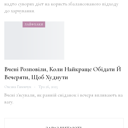
надто суворих дієт на користь збалансованого підходу
до харчування.
ЛАЙФХАКИ
Вчені Розповіли, Коли Найкраще Обідати Й
Вечеряти, Щоб Худнути
Оксана Гапончук
Тра 26, 2025
Вчені з'ясували, як ранній сніданок і вечеря впливають на
вагу.