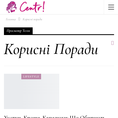
Головна
Корисні поради
Просмотр Тегов
Корисні Поради
LIFESTYLE
Хустки, Кроше, Капелюхи: Що Обирають