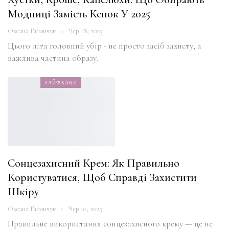
Модниці Замість Кепок У 2025
Оксана Гапончук
Чер 18, 2025
Цього літа головний убір - не просто засіб захисту, а
важлива частина образу.
ЛАЙФХАКИ
Сонцезахисний Крем: Як Правильно
Користуватися, Щоб Справді Захистити
Шкіру
Оксана Гапончук
Чер 10, 2025
Правильне використання сонцезахисного крему — це не