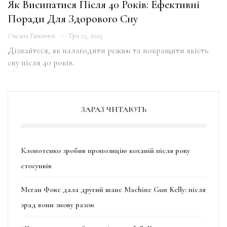
Як Висипатися Після 40 Років: Ефективні
Поради Для Здорового Сну
Оксана Гапончук
Тра 25, 2025
Дізнайтеся, як налагодити режим та покращити якість
сну після 40 років.
ЗАРАЗ ЧИТАЮТЬ
Клопотенко зробив пропозицію коханій після року
стосунків
Меган Фокс дала другий шанс Machine Gun Kelly: після
зрад вони знову разом