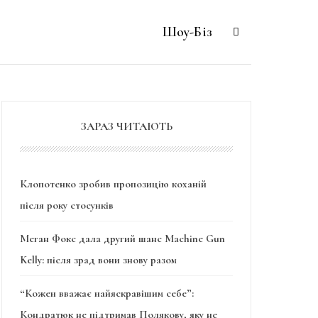
Шоу-Біз
ЗАРАЗ ЧИТАЮТЬ
Клопотенко зробив пропозицію коханій
після року стосунків
Меган Фокс дала другий шанс Machine Gun
Kelly: після зрад вони знову разом
“Кожен вважає найяскравішим себе”:
Кондратюк не підтримав Полякову, яку не