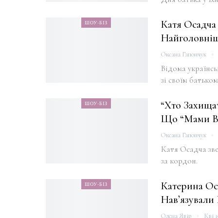
Катя Осадча
ШОУ-БІЗ
Найголовніш
Оксана Гапончук
Відома українсь
зі своїм батьком
“Хто Захища
ШОУ-БІЗ
Що “мами В
Оксана Гапончук
Катя Осадча зве
за кордон.
Катерина Ос
ШОУ-БІЗ
Нав’язували
Олена Явір
Кві 1