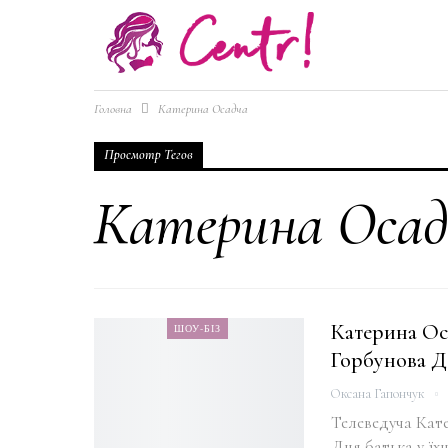
Головна
Катерина Осадча
Просмотр Тегов
Катерина Осад
Катерина Ос
ШОУ-БІЗ
Горбунова Д
Оксана Гапончук
Телеведуча Кат
Дня батька у їхн