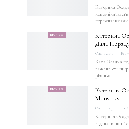
Катерина Осадча
неприйнятність 
переживаннями 
Катерина Ос
ШОУ-БІЗ
Дала Пораду
Олена Явір
Бер 7
Катя Осадча под
важливість щиро
різними.
Катерина Оса
ШОУ-БІЗ
Монатіка
Олена Явір
Лют 1
Катерина Осадч
відзначивши йог