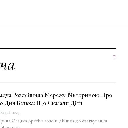
ча
адча Розсмішила Мережу Вікториною Про
о Дня Батька: Що Сказали Діти
Чер 16, 2025
ерина Осадча оригінально підійшла до святкування
ій родині.