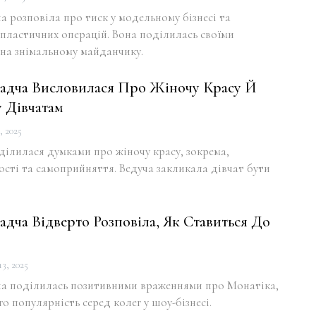
 розповіла про тиск у модельному бізнесі та
пластичних операцій. Вона поділилась своїми
на знімальному майданчику.
адча Висловилася Про Жіночу Красу Й
 Дівчатам
, 2025
ілилася думками про жіночу красу, зокрема,
сті та самоприйняття. Ведуча закликала дівчат бути
дча Відверто Розповіла, Як Ставиться До
3, 2025
а поділилась позитивними враженнями про Монатіка,
о популярність серед колег у шоу-бізнесі.