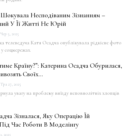
 Шокувала Несподіваним Зізнанням –
ий У Її Житті Не Юрій
Чер 5, 2025
ка телеведуча Катя Осадча опублікувала рідкісне фото
 у соцмережах.
тиме Країну?”: Катерина Осадча Обурилася,
ивозять Своїх…
Тра 27, 2025
рнула увагу на проблему виїзду неповнолітніх хлопців
адча Зізналася, Яку Операцію Їй
 Під Час Роботи В Моделінгу
0, 2025