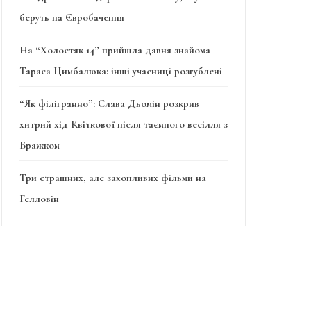
беруть на Євробачення
На “Холостяк 14” прийшла давня знайома
Тараса Цимбалюка: інші учасниці розгублені
“Як філігранно”: Слава Дьомін розкрив
хитрий хід Квіткової після таємного весілля з
Бражком
Три страшних, але захопливих фільми на
Гелловін