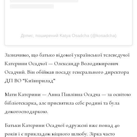
Допис, поширений Katya Osadcha (@kosadcha)
Зазначимо, що батько відомої української телеведучої
Катерини Осадчої — Олександр Володимирович
Осадчий. Він обіймав посаду генерального директора
ДП ВО “Київприлад”
Мати Катерини — Анна Павлівна Осадча — за освітою
бібліотекарка, але присвятила себе родині та була
домогосподаркою.
Батьки Катерини Осадчої одружені вже понад 40
років і є прикладом міцного шлюбу. Зірка часто