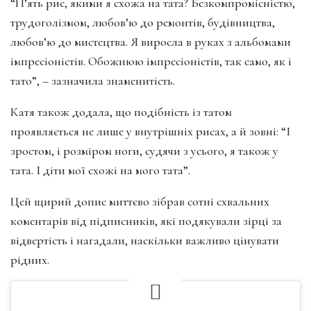
“П’ять рис, якими я схожа на тата? Безкомпромісністю,
трудоголізмом, любов’ю до ремонтів, будівництва,
любов’ю до мистецтва. Я виросла в руках з альбомами
імпресіоністів. Обожнюю імпресіоністів, так само, як і
тато”, – зазначила знаменитість.
Катя також додала, що подібність із татом
проявляється не лише у внутрішніх рисах, а й зовні: “І
зростом, і розміром ноги, судячи з усього, я також у
тата. І діти мої схожі на мого тата”.
Цей щирий допис миттєво зібрав сотні схвальних
коментарів від підписників, які подякували зірці за
відвертість і нагадали, наскільки важливо цінувати
рідних.