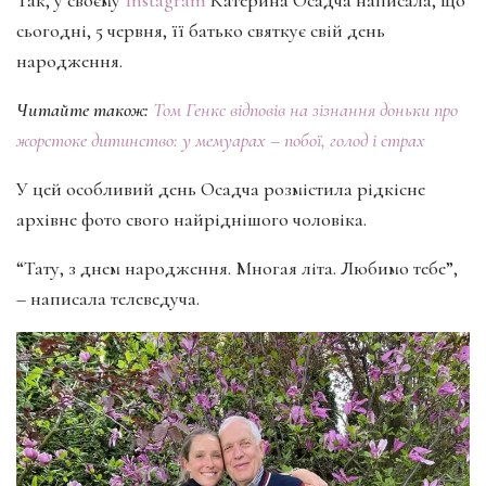
сьогодні, 5 червня, її батько святкує свій день
народження.
Читайте також:
Том Генкс відповів на зізнання доньки про
жорстоке дитинство: у мемуарах – побої, голод і страх
У цей особливий день Осадча розмістила рідкісне
архівне фото свого найріднішого чоловіка.
“Тату, з днем народження. Многая літа. Любимо тебе”,
– написала телеведуча.