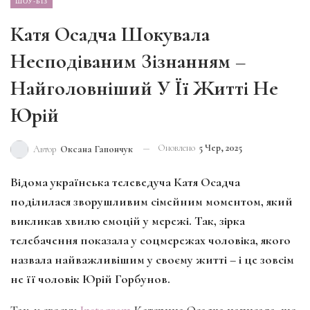
ШОУ-БІЗ
Катя Осадча Шокувала
Несподіваним Зізнанням –
Найголовніший У Її Житті Не
Юрій
Оновлено
5 Чер, 2025
Автор
Оксана Гапончук
Відома українська телеведуча Катя Осадча
поділилася зворушливим сімейним моментом, який
викликав хвилю емоцій у мережі. Так, зірка
телебачення показала у соцмережах чоловіка, якого
назвала найважливішим у своєму житті – і це зовсім
не її чоловік Юрій Горбунов.
Так, у своєму
Instagram
Катерина Осадча написала, що