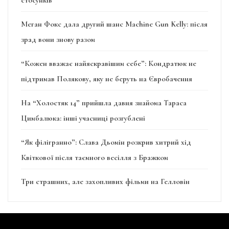
Меган Фокс дала другий шанс Machine Gun Kelly: після
зрад вони знову разом
“Кожен вважає найяскравішим себе”: Кондратюк не
підтримав Полякову, яку не беруть на Євробачення
На “Холостяк 14” прийшла давня знайома Тараса
Цимбалюка: інші учасниці розгублені
“Як філігранно”: Слава Дьомін розкрив хитрий хід
Квіткової після таємного весілля з Бражком
Три страшних, але захопливих фільми на Гелловін