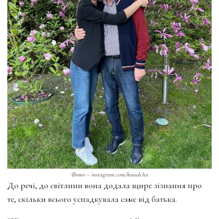
Фото – instagram.com/kosadcha
До речі, до світлини вона додала щире зізнання про
те, скільки всього успадкувала саме від батька.