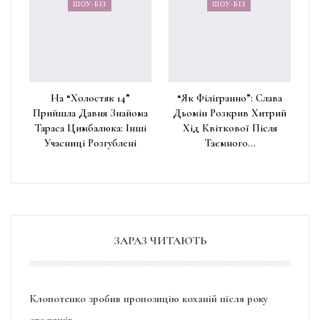
ШОУ-БІЗ
ШОУ-БІЗ
На “Холостяк 14”
“Як Філігранно”: Слава
Прийшла Давня Знайома
Дьомін Розкрив Хитрий
Тараса Цимбалюка: Інші
Хід Квіткової Після
Учасниці Розгублені
Таємного…
ЗАРАЗ ЧИТАЮТЬ
Клопотенко зробив пропозицію коханій після року
стосунків