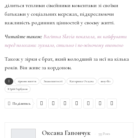
ділиться теплими сімейними моментами зі своїми
батьками у соціальних мережах, підкреслюючи
важливість родинних цінностей у своєму житті.
Читайте також:
Вагітна Slavia показала, як кайфувати
перед пологами: зухвало, стильно і по-жіночому впевнено
Також у зірки є брат, який молодший за неї на кілька
років. Він живе за кордоном.
зіркове життя
Знаменитості
Катерина Осадча
шоу-біз
Юрій Горбунов
Поділитись
Оксана Гапончук
333 Posts