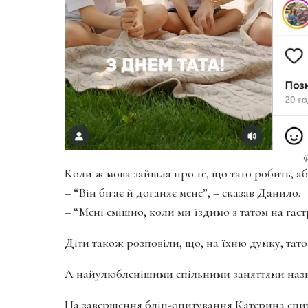
Ф
Коли ж мова зайшла про те, що тато робить, аб
– “Він бігає й доганяє мене”, – сказав Данило.
– “Мені смішно, коли ми їздимо з татом на гастр
Діти також розповіли, що, на їхню думку, тато 
А найулюбленішими спільними заняттями назв
На завершення бліц-опитування Катерина спита