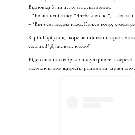
Відповіді були дуже зворушливими:
– “Бо він мені каже: “Я тебе люблю'”, – сказав
– “Він мені щодня каже. Кожен вечір, кожен ра
Юрій Горбунов, зворушений таким привітанням
солодкі!! Дуже вас люблю!”
Відео швидко набрало популярності в мережі,
захоплюючись щирістю родини та чарівністю 