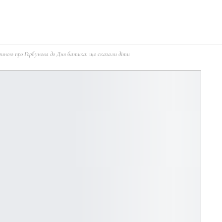
иною про Горбунова до Дня батька: що сказали діти