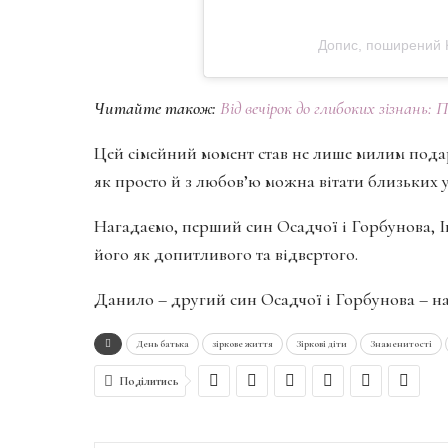
Допис, поширений 
Читайте також:
Від вечірок до глибоких зізнань: 
Цей сімейний момент став не лише милим под
як просто й з любов’ю можна вітати близьких у
Нагадаємо, перший син Осадчої і Горбунова, І
його як допитливого та відвертого.
Данило – другий син Осадчої і Горбунова – на
День батька
зіркове життя
Зіркові діти
Знаменитості
Поділитись