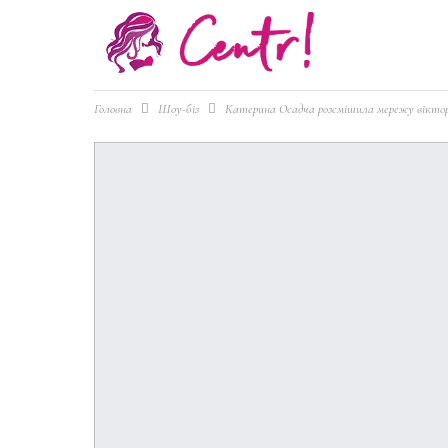
Головна
Шоу-біз
Катерина Осадча розсмішила мережу віктор