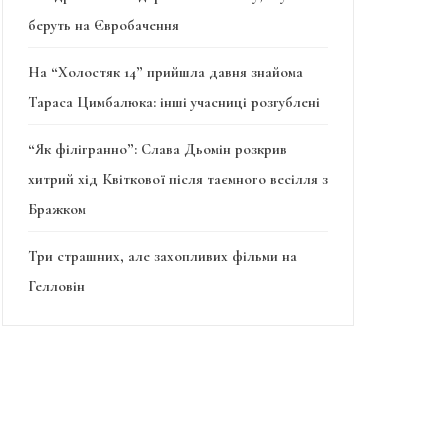
беруть на Євробачення
На “Холостяк 14” прийшла давня знайома
Тараса Цимбалюка: інші учасниці розгублені
“Як філігранно”: Слава Дьомін розкрив
хитрий хід Квіткової після таємного весілля з
Бражком
Три страшних, але захопливих фільми на
Гелловін