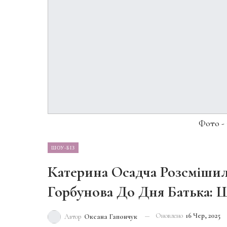
Фото -
ШОУ-БІЗ
Катерина Осадча Розсміши
Горбунова До Дня Батька: 
Оновлено
16 Чер, 2025
Автор
Оксана Гапончук