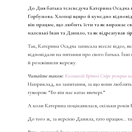
До Дня батька телеведуча Катерина Осадча 
Горбунова. Хлопці щиро й кумедно відповіда
він працює, що любить їсти та як виражає св
маленькі Іван та Данило, та як відреагував з
Так, Катерина Осадча записала веселе відео, я
відповідали на питання про свого батька. Їхні
й розсмішили мережу.
Читайте також:
Колишній Брітні Спірс розкрив не
Наприклад, на запитання, за що вони люблять 
гумором: “Бо він нас катає ввечері.”
А коли Катерина поцікавилася, скільки років Ю
До того ж, за версією Данила, тато працює… т
Втім, старший Іван одразу виправив молодшого 