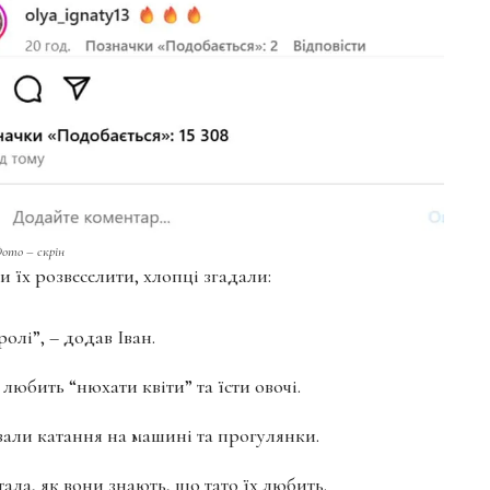
ото – скрін
и їх розвеселити, хлопці згадали:
олі”, – додав Іван.
любить “нюхати квіти” та їсти овочі.
али катання на машині та прогулянки.
ла, як вони знають, що тато їх любить.