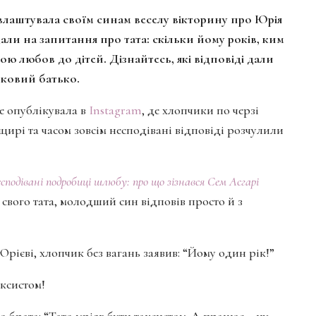
влаштувала своїм синам веселу вікторину про Юрія
ли на запитання про тата: скільки йому років, ким
ою любов до дітей. Дізнайтесь, які відповіді дали
ірковий батько.
ке опублікувала в
Instagram
, де хлопчики по черзі
 щирі та часом зовсім несподівані відповіді розчулили
сподівані подробиці шлюбу: про що зізнався Сем Асгарі
свого тата, молодший син відповів просто й з
рієві, хлопчик без вагань заявив: “Йому один рік!”
аксистом!
брата: “Тато мріяв бути таксистом. А працює – ну,