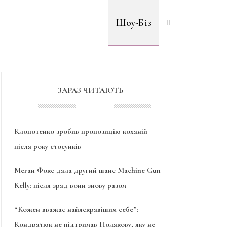
Шоу-Біз
ЗАРАЗ ЧИТАЮТЬ
Клопотенко зробив пропозицію коханій
після року стосунків
Меган Фокс дала другий шанс Machine Gun
Kelly: після зрад вони знову разом
“Кожен вважає найяскравішим себе”:
Кондратюк не підтримав Полякову, яку не