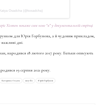
Katya Osadcha (@kosadcha)
Періс Хілтон покаже своє нове “я” у документальній стрічці
арунком для Юрія Горбунова, а й чудовим прикладом,
 важливі дні.
ван, народився 18 лютого 2017 року. Батьки описують
родився 19 серпня 2021 року.
Катерина Осадча
шоу-біз
Юрій Горбунов