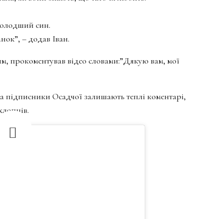
 молодший син.
нок”, – додав Іван.
, прокоментував відео словами:”Дякую вам, мої
 а підписники Осадчої залишають теплі коментарі,
хлопців.