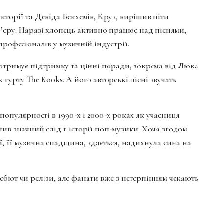
орії та Девіда Бекхемів, Круз, вирішив піти
р’єру. Наразі хлопець активно працює над піснями,
професіоналів у музичній індустрії.
 отримує підтримку та цінні поради, зокрема від Люка
урту The Kooks. А його авторські пісні звучать
популярності в 1990-х і 2000-х роках як учасниця
шив значний слід в історії поп-музики. Хоча згодом
ї, її музична спадщина, здається, надихнула сина на
бют чи релізи, але фанати вже з нетерпінням чекають