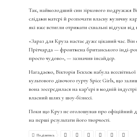
Так, наймолодший син зіркового подружжя Вікт
слідами матері й розпочати власну музичну ка
які вже встигли отримати схвальні відгуки від 
«Зараз для Круза настає дуже цікавий час. Він
Прітчарда — фронтмена британського інді-рок г
просто чудово», — зазначив інсайдер.
Нагадаємо, Вікторія Бекхем набула всесвітньої 
культового дівочого гурту Spice Girls, що зали
вона зосередилася на кар’єрі в модній індустрі
власний шлях у шоу-бізнесі.
Поки що Круз не оголошував про офіційний де
на перші результати його творчості.
Поділитись