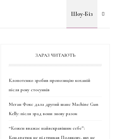
Шоу-Біз
ЗАРАЗ ЧИТАЮТЬ
Клопотенко зробив пропозицію коханій
після року стосунків
Меган Фокс дала другий шанс Machine Gun
Kelly: після зрад вони знову разом
“Кожен вважає найяскравішим себе”:
Кондратюк не підтримав Полякову, яку не