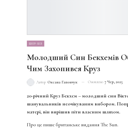
ШОУ-БІЗ
Молодший Син Бекхемів Об
Чим Захопився Круз
Оновлено
7 Чер, 2025
Автор
Оксана Гапончук
20-річний Круз Бекхем – молодший син Вікто
шанувальників неочікуваним вибором. Попр
матері, він вирішив піти власним шляхом.
Про це пише британське видання The Sun.