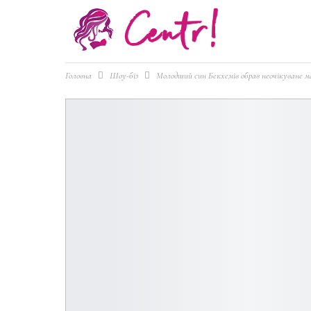
Головна
Шоу-біз
Молодший син Бекхемів обрав неочікуване м