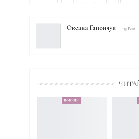
Оксана Гапончук
333 Posts
ЧИТА
НОВИНИ