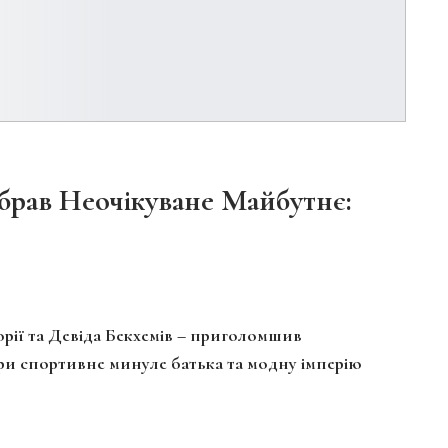
рав Неочікуване Майбутнє:
рії та Девіда Бекхемів – приголомшив
и спортивне минуле батька та модну імперію