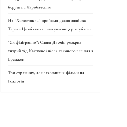
беруть на Євробачення
На “Холостяк 14” прийшла давня знайома
Тараса Цимбалюка: інші учасниці розгублені
“Як філігранно”: Слава Дьомін розкрив
хитрий хід Квіткової після таємного весілля з
Бражком
Три страшних, але захопливих фільми на
Гелловін