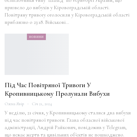
безпілотники типу "Шахед" по території України, що
призвело до вибухів у Кіровоградській області.
Повітряну тривогу оголосили у Кіровоградській області
приблизно о 23:18. Військові…
НОВИНИ
Під Час Повітряної Тривоги У
Кропивницькому Пролунали Вибухи
Олена Явір
Січ 21, 2024
У неділю, 21 січня, у Кропивницькому сталися два вибухи
під час повітряної тривоги. Глава обласної військової
адміністрації, Андрій Райкович, повідомив у Telegram,
що немає жертв та цивільних об'єктів не пошкоджено.