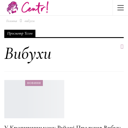
Головна
вибухи
Просмотр Тегов
Вибухи
НОВИНИ
У Кропивницькому Районі Пролунав Вибух: