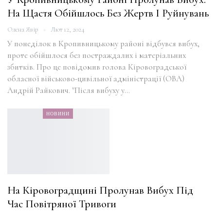
На Щастя Обійшлось Без Жертв І Руйнувань
Олена Явір
Лют 12, 2024
У понеділок в Кропивницькому районі відбувся вибух,
проте обійшлося без постраждалих і матеріальних
збитків. Про це повідомив голова Кіровоградської
обласної військово-цивільної адміністрації (ОВА)
Андрій Райкович. "Після вибуху у…
НОВИНИ
На Кіровоградщині Пролунав Вибух Під
Час Повітряної Тривоги