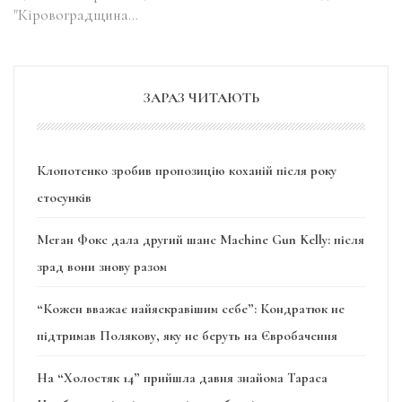
"Кіровоградщина…
ЗАРАЗ ЧИТАЮТЬ
Клопотенко зробив пропозицію коханій після року
стосунків
Меган Фокс дала другий шанс Machine Gun Kelly: після
зрад вони знову разом
“Кожен вважає найяскравішим себе”: Кондратюк не
підтримав Полякову, яку не беруть на Євробачення
На “Холостяк 14” прийшла давня знайома Тараса