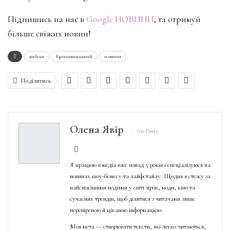
Підпишись на нас в
Google НОВИНИ
, та отримуй
більше свіжих новин!
вибухи
Кропивницький
новини
Поділитись
Олена Явір
700 Posts
Я працюю в медіа вже понад 5 років і спеціалізуюся на
новинах шоу-бізнесу та лайфстайлу. Щодня я стежу за
найсвіжішими подіями у світі зірок, моди, кіно та
сучасних трендів, щоб ділитися з читачами лише
перевіреною й цікавою інформацією.
Моя мета — створювати тексти, які легко читаються,