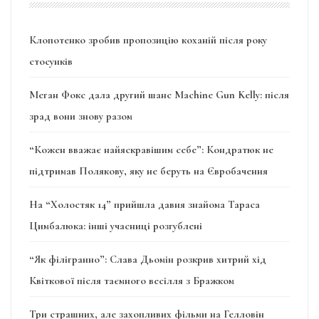
Клопотенко зробив пропозицію коханій після року
стосунків
Меган Фокс дала другий шанс Machine Gun Kelly: після
зрад вони знову разом
“Кожен вважає найяскравішим себе”: Кондратюк не
підтримав Полякову, яку не беруть на Євробачення
На “Холостяк 14” прийшла давня знайома Тараса
Цимбалюка: інші учасниці розгублені
“Як філігранно”: Слава Дьомін розкрив хитрий хід
Квіткової після таємного весілля з Бражком
Три страшних, але захопливих фільми на Гелловін