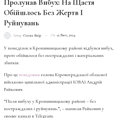
Пролунав Вибух: На Щастя
Обійшлось Без Жертв І
Руйнувань
On
12 Лют, 2024
Автор
Олена Явір
У понеділок в Кропивницькому районі відбувся вибух,
проте обійшлося без постраждалих і матеріальних
збитків.
Про це
повідомив
голова Кіровоградської обласної
військово-цивільної адміністрації (ОВА) Андрій
Райкович.
“Після вибуху у Кропивницькому районі – без
постраждалих і руйнувань.”, – написав Райкович у
своєму каналі в Telegram.