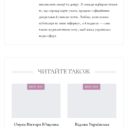
викликають емоції та довіру. Я завжди відбираю тільки
те, що справді варте уваги, працюю з офіційними
джерелами й уникаю чуток. Люблю, коли кожна
публікація не лише інформує, а й надихає — саме
такою журналістикою хочу, щоб жила українська
медіа-сфера.
ЧИТАЙТЕ ТАКОЖ
ШОУ-БІЗ
ШОУ-БІЗ
Онука Віктора Ющенка
Відома Українська