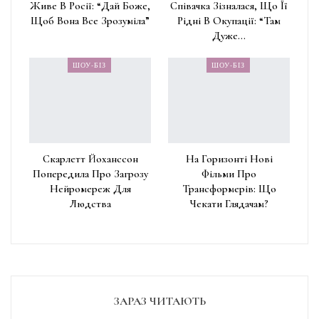
Живе В Росії: “Дай Боже,
Співачка Зізналася, Що Її
Щоб Вона Все Зрозуміла”
Рідні В Окупації: “Там
Дуже…
ШОУ-БІЗ
ШОУ-БІЗ
Скарлетт Йоханссон
На Горизонті Нові
Попередила Про Загрозу
Фільми Про
Нейромереж Для
Трансформерів: Що
Людства
Чекати Глядачам?
ЗАРАЗ ЧИТАЮТЬ