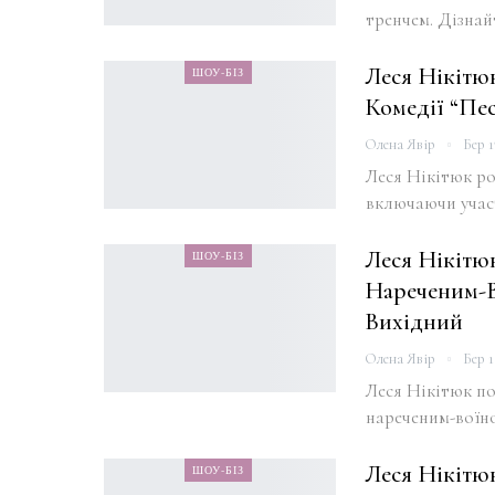
тренчем. Дізнай
Леся Нікітю
ШОУ-БІЗ
Комедії “Пе
Олена Явір
Бер 1
Леся Нікітюк ро
включаючи участ
Леся Нікітю
ШОУ-БІЗ
Нареченим-В
Вихідний
Олена Явір
Бер 1
Леся Нікітюк п
нареченим-воїно
Леся Нікітю
ШОУ-БІЗ