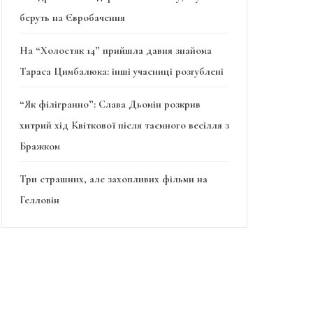
беруть на Євробачення
На “Холостяк 14” прийшла давня знайома
Тараса Цимбалюка: інші учасниці розгублені
“Як філігранно”: Слава Дьомін розкрив
хитрий хід Квіткової після таємного весілля з
Бражком
Три страшних, але захопливих фільми на
Гелловін