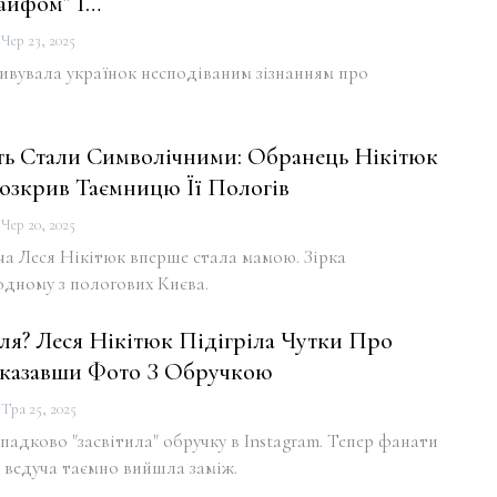
айфом” І…
Чер 23, 2025
ивувала українок несподіваним зізнанням про
ить Стали Символічними: Обранець Нікітюк
озкрив Таємницю Її Пологів
Чер 20, 2025
ча Леся Нікітюк вперше стала мамою. Зірка
одному з пологових Києва.
ля? Леся Нікітюк Підігріла Чутки Про
казавши Фото З Обручкою
Тра 25, 2025
падково "засвітила" обручку в Instagram. Тепер фанати
 ведуча таємно вийшла заміж.