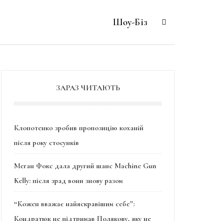
Шоу-Біз
ЗАРАЗ ЧИТАЮТЬ
Клопотенко зробив пропозицію коханій
після року стосунків
Меган Фокс дала другий шанс Machine Gun
Kelly: після зрад вони знову разом
“Кожен вважає найяскравішим себе”:
Кондратюк не підтримав Полякову, яку не