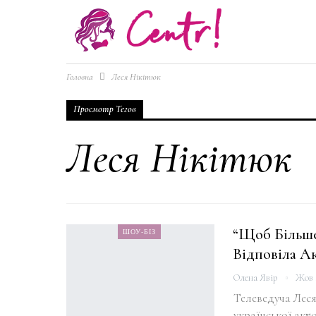
Головна
Леся Нікітюк
Просмотр Тегов
Леся Нікітюк
“Щоб Більше
ШОУ-БІЗ
Відповіла Ак
Олена Явір
Жов 
Телеведуча Леся
української акт