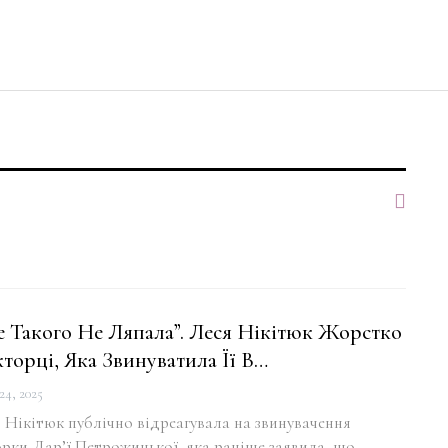
 Такого Не Ляпала”. Леся Нікітюк Жорстко
торці, Яка Звинуватила Її В…
24, 2025
 Нікітюк публічно відреагувала на звинувачення
орки Дар’ї Петрожицької, яка раніше заявила, що