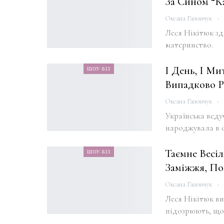
За Сином “к
Оксана Гапончук
Леся Нікітюк зд
материнство.
І День, І М
ШОУ-БІЗ
Випадково Р
Оксана Гапончук
Українська веду
народжувала в 
Таємне Весіл
ШОУ-БІЗ
Заміжжя, По
Оксана Гапончук
Леся Нікітюк ви
підозрюють, що