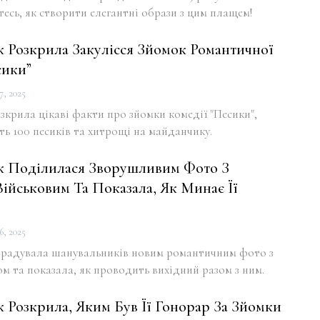
тесь, як створити елегантні образи з цим плащем!
к Розкрила Закулісся Зйомок Романтичної
сики”
7, 2025
зкрила цікаві факти про зйомки комедії "Песики",
ь 100 песиків та хитрощі на майданчику.
к Поділилася Зворушливим Фото З
ійськовим Та Показала, Як Минає Її
6, 2025
орадувала шанувальників новим романтичним фото з
м та показала, як проводить вихідний разом з ним.
к Розкрила, Яким Був Її Гонорар За Зйомки