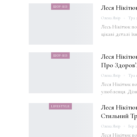
Леся Нікітю
ШОУ-БІЗ
Олена Явір
Тра 2
Лесь Нікітюк по
цікаві деталі ї
Леся Нікітю
ШОУ-БІЗ
Про Здоров’
Олена Явір
Тра 1
Леся Нікітюк п
улюбленця. Діз
Леся Нікітю
LIFESTYLE
Стильний Тр
Олена Явір
Бер 2
Леся Нікітюк п