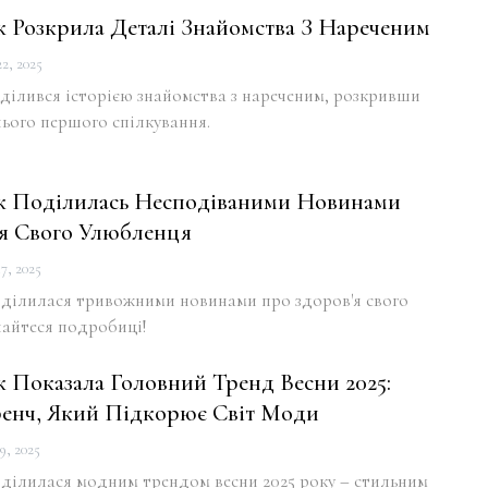
к Розкрила Деталі Знайомства З Нареченим
2, 2025
ділився історією знайомства з нареченим, розкривши
хнього першого спілкування.
к Поділилась Несподіваними Новинами
я Свого Улюбленця
7, 2025
оділилася тривожними новинами про здоров'я свого
найтеся подробиці!
к Показала Головний Тренд Весни 2025:
енч, Який Підкорює Світ Моди
9, 2025
оділилася модним трендом весни 2025 року – стильним