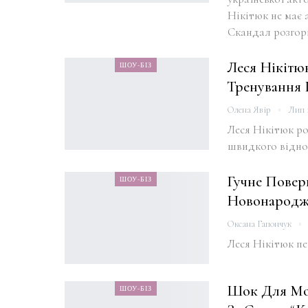
Нікітюк не має 
Скандал розгорі
Леся Нікітю
ШОУ-БІЗ
Тренування 
Олена Явір
Лип 1
Леся Нікітюк ро
швидкого віднов
Гучне Поверн
ШОУ-БІЗ
Новонародж
Оксана Гапончук
Леся Нікітюк пе
Шок Для Мол
ШОУ-БІЗ