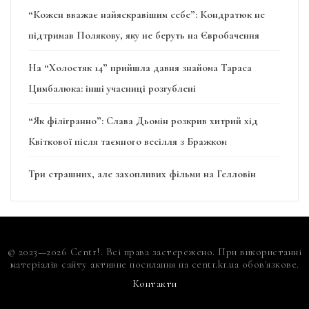
“Кожен вважає найяскравішим себе”: Кондратюк не
підтримав Полякову, яку не беруть на Євробачення
На “Холостяк 14” прийшла давня знайома Тараса
Цимбалюка: інші учасниці розгублені
“Як філігранно”: Слава Дьомін розкрив хитрий хід
Квіткової після таємного весілля з Бражком
Три страшних, але захопливих фільми на Гелловін
© 2023—2026 Centr!. Всі права застережено. При використанні
матеріалів сайту активне посилання на centr.kr.ua обов'язкове.
Контакти