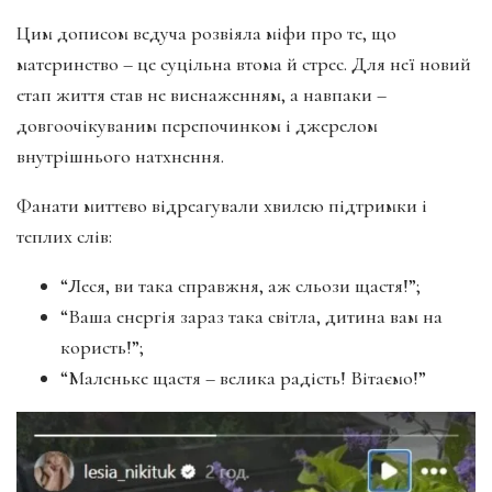
Цим дописом ведуча розвіяла міфи про те, що
материнство – це суцільна втома й стрес. Для неї новий
етап життя став не виснаженням, а навпаки –
довгоочікуваним перепочинком і джерелом
внутрішнього натхнення.
Фанати миттєво відреагували хвилею підтримки і
теплих слів:
“Леся, ви така справжня, аж сльози щастя!”;
“Ваша енергія зараз така світла, дитина вам на
користь!”;
“Маленьке щастя – велика радість! Вітаємо!”