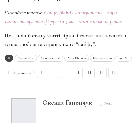
Читайте також:
Сонце, бікіні і материнство: Нара
Баптіста вразила фігурою з 5-місячним сином на руках
Це – новий етап у житті зірки, і схоже, він почався з
тепла, любові та справжнього “кайфу”.
Зіркові діти
Знаменитості
Леся Нікітюк
Материнство
шоу-біз
Поділитись
Оксана Гапончук
333 Posts