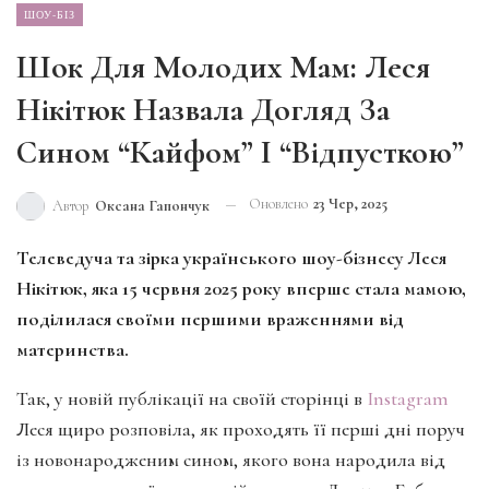
ШОУ-БІЗ
Шок Для Молодих Мам: Леся
Нікітюк Назвала Догляд За
Сином “кайфом” І “відпусткою”
Оновлено
23 Чер, 2025
Автор
Оксана Гапончук
Телеведуча та зірка українського шоу-бізнесу Леся
Нікітюк, яка 15 червня 2025 року вперше стала мамою,
поділилася своїми першими враженнями від
материнства.
Так, у новій публікації на своїй сторінці в
Instagram
Леся щиро розповіла, як проходять її перші дні поруч
із новонародженим сином, якого вона народила від