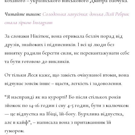
коханого – українського військового Дмитра Бабчука.
Читайте також:
Солоденька лапусічка: донька Лілії Ребрик
стала зіркою Instagram
За словами Нікітюк, вона отримала безліч порад від
друзів, знайомих і підписників. І всі ці люди без
винятку радили берегти сили, не перевантажувати себе
та бути готовою до викликів.
От тільки Леся каже, що замість очікуваної втоми, вона
відчуває зовсім інше – щастя, легкість і задоволення.
“Я насправді як на курорті! Бо після стількох років
зйомок по 14-16 годин і сну 4-5 годин, бути з малючком
— це відпустка на Ібіці, їй-богу. Бурхлива відпустка,
але в кайф”, – написала вона з притаманним їй
гумором.