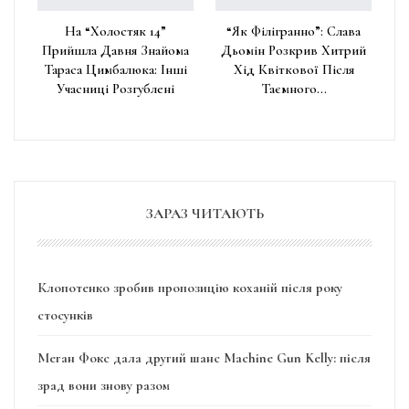
На “Холостяк 14”
“Як Філігранно”: Слава
Прийшла Давня Знайома
Дьомін Розкрив Хитрий
Тараса Цимбалюка: Інші
Хід Квіткової Після
Учасниці Розгублені
Таємного…
ЗАРАЗ ЧИТАЮТЬ
Клопотенко зробив пропозицію коханій після року
стосунків
Меган Фокс дала другий шанс Machine Gun Kelly: після
зрад вони знову разом