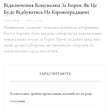
Відключення Комуналки За Борги: Як Це
Буде Відбуватись На Кіровоградщині
Олена Явір
Січ 17, 2024
Починаючи з моменту повномасштабного вторгнення
Росії в Україну, було введено заборону на відключення
комунальних послуг за борги. Проте недавно уряд вніс
зміни до цієї заборони, що викликало обурення та
занепокоєння серед населення,…
ЗАРАЗ ЧИТАЮТЬ
Клопотенко зробив пропозицію коханій після року
стосунків