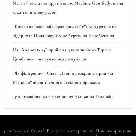
Меган Фокс дала другий шанс Machine Gun Kelly: після
зрад вони знову разом
“Кожен вважає найяскравішим себе”: Кондратюк не
підтримав Полякову, яку не беруть на Євробачення
На “Холостяк 14” прийшла давня знайома Тараса
Цимбалюка: інші учасниці розгублені
“Як філігранно”: Слава Дьомін розкрив хитрий хід
Квіткової після таємного весілля з Бражком
Три страшних, але захопливих фільми на Гелловін
© 2023—2026 Centr!. Всі права застережено. При використанні