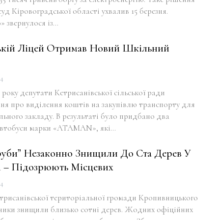
уд Кіровоградської області ухвалив 15 березня.
» звернулося із…
ькій Ліцей Отримав Новий Шкільний
24
 року депутати Кетрисанівської сільської ради
ня про виділення коштів на закупівлю транспорту для
льного закладу. В результаті було придбано два
 автобуси марки «ATAMAN», які…
руби” Незаконно Знищили До Ста Дерев У
і – Підозрюють Місцевих
24
етрисанівської територіальної громади Кропивницького
ники знищили близько сотні дерев. Жодних офіційних