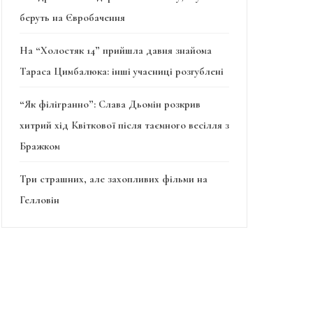
беруть на Євробачення
На “Холостяк 14” прийшла давня знайома
Тараса Цимбалюка: інші учасниці розгублені
“Як філігранно”: Слава Дьомін розкрив
хитрий хід Квіткової після таємного весілля з
Бражком
Три страшних, але захопливих фільми на
Гелловін