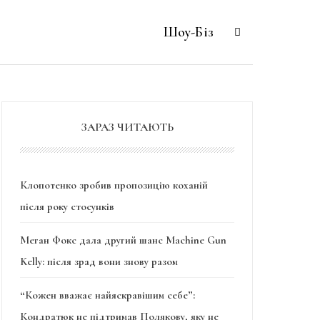
Шоу-Біз
ЗАРАЗ ЧИТАЮТЬ
Клопотенко зробив пропозицію коханій
після року стосунків
Меган Фокс дала другий шанс Machine Gun
Kelly: після зрад вони знову разом
“Кожен вважає найяскравішим себе”:
Кондратюк не підтримав Полякову, яку не