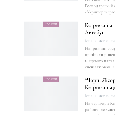
Господарський с
«Укрінтеренерго
Кетрисанівс
НОВИНИ
Автобус
Iryna
Лют 23, 20
Наприкінці 2023
прийняли рішен
місцевого навча
спеціалізовані
“Чорні Лісо
НОВИНИ
Кетрисанівц
Iryna
Лют 22, 20
На території К
району зловмис