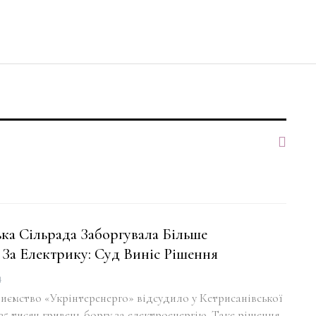
ка Сільрада Заборгувала Більше
 За Електрику: Суд Виніс Рішення
4
иємство «Укрінтеренерго» відсудило у Кетрисанівської
635 тисяч гривень боргу за електроенергію. Таке рішення