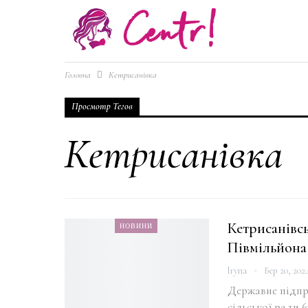
Головна
Кетрисанівка
Просмотр Тегов
Кетрисанівка
Кетрисанівсь
НОВИНИ
Півмільйона
Iryna
Бер 20, 202
Державне підпр
сільської ради 