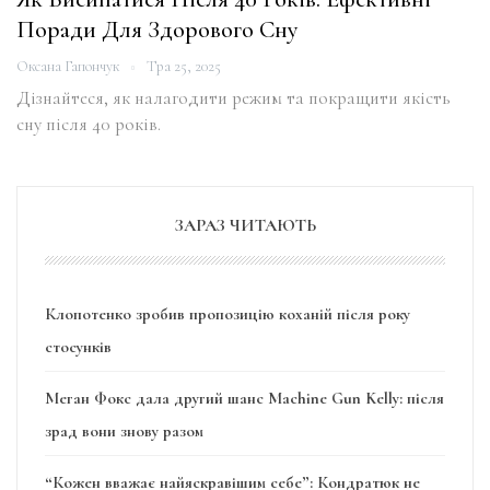
Поради Для Здорового Сну
Оксана Гапончук
Тра 25, 2025
Дізнайтеся, як налагодити режим та покращити якість
сну після 40 років.
ЗАРАЗ ЧИТАЮТЬ
Клопотенко зробив пропозицію коханій після року
стосунків
Меган Фокс дала другий шанс Machine Gun Kelly: після
зрад вони знову разом
“Кожен вважає найяскравішим себе”: Кондратюк не