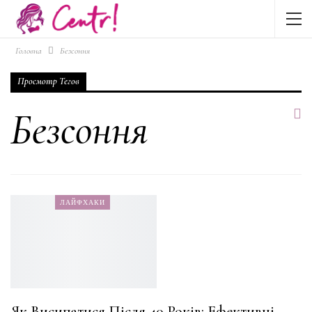
Головна
Безсоння
Просмотр Тегов
Безсоння
ЛАЙФХАКИ
Як Висипатися Після 40 Років: Ефективні