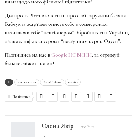
план щодо його фізичної підготовки!
Дмитро та Леся оголосили про свої заручини 6 січня.
Бабчук із жартами описує себе в соцмережах,
називаючи себе “пенсіонером” Збройних сил України,
а також інфлюенсером і “наступним мером Одеси”.
Підпишись на нас в
Google НОВИНИ
, та отримуй
більше свіжих новин!
зіркове життя
Леся Нікітюк
шоу-біз
Поділитись
Олена Явір
700 Posts