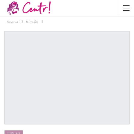
Головна
Шоу-біз
ШОУ-БІЗ