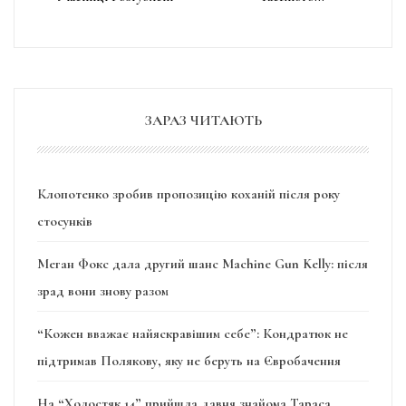
ЗАРАЗ ЧИТАЮТЬ
Клопотенко зробив пропозицію коханій після року
стосунків
Меган Фокс дала другий шанс Machine Gun Kelly: після
зрад вони знову разом
“Кожен вважає найяскравішим себе”: Кондратюк не
підтримав Полякову, яку не беруть на Євробачення
На “Холостяк 14” прийшла давня знайома Тараса