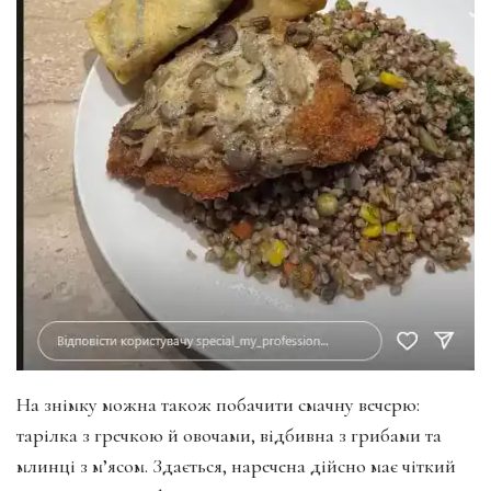
На знімку можна також побачити смачну вечерю:
тарілка з гречкою й овочами, відбивна з грибами та
млинці з м’ясом. Здається, наречена дійсно має чіткий