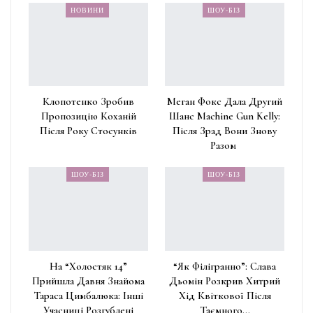
НОВИНИ
ШОУ-БІЗ
Клопотенко Зробив
Меган Фокс Дала Другий
Пропозицію Коханій
Шанс Machine Gun Kelly:
Після Року Стосунків
Після Зрад Вони Знову
Разом
ШОУ-БІЗ
ШОУ-БІЗ
На “Холостяк 14”
“Як Філігранно”: Слава
Прийшла Давня Знайома
Дьомін Розкрив Хитрий
Тараса Цимбалюка: Інші
Хід Квіткової Після
Учасниці Розгублені
Таємного…