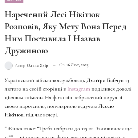
Наречений Лесі Нікітюк
Розповів, Яку Мету Вона Перед
Ним Поставила І Назвав
Дружиною
On
16 Лют, 2025
Автор
Олена Явір
Український військовослужбовець
Дмитро Бабчук
13
лютого на своїй сторінці в
Instagram
поділився доволі
цікавим знімком. На фото він зображений поруч зі
своєю нареченою, популярною ведучою
Лесею
Нікітюк
, під час вечері.
“Жінка каже: “Треба набрати до 115 кг. Залишилося ще
15””, – підписав він це фото, викликавши цікавість у