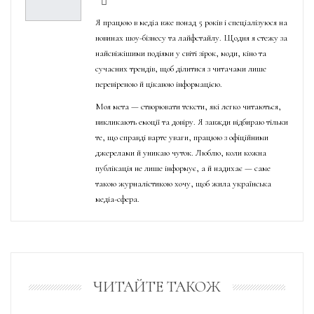
Я працюю в медіа вже понад 5 років і спеціалізуюся на
новинах шоу-бізнесу та лайфстайлу. Щодня я стежу за
найсвіжішими подіями у світі зірок, моди, кіно та
сучасних трендів, щоб ділитися з читачами лише
перевіреною й цікавою інформацією.
Моя мета — створювати тексти, які легко читаються,
викликають емоції та довіру. Я завжди відбираю тільки
те, що справді варте уваги, працюю з офіційними
джерелами й уникаю чуток. Люблю, коли кожна
публікація не лише інформує, а й надихає — саме
такою журналістикою хочу, щоб жила українська
медіа-сфера.
ЧИТАЙТЕ ТАКОЖ