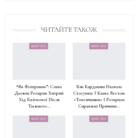
ЧИТАЙТЕ ТАКОЖ
ШОУ-БІЗ
ШОУ-БІЗ
“Як Філігранно”: Слава
Кім Кардашян Назвала
Дьомін Розкрив Хитрий
Стосунки З Каньє Вестом
Хід Квіткової Після
«токсичними» І Розкрила
Таємного…
Справжні Причини…
ШОУ-БІЗ
ШОУ-БІЗ