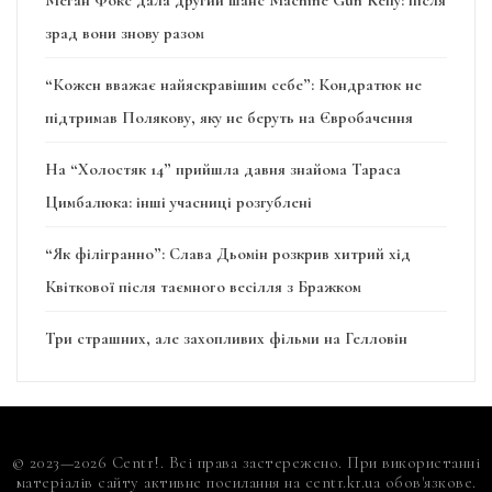
зрад вони знову разом
“Кожен вважає найяскравішим себе”: Кондратюк не
підтримав Полякову, яку не беруть на Євробачення
На “Холостяк 14” прийшла давня знайома Тараса
Цимбалюка: інші учасниці розгублені
“Як філігранно”: Слава Дьомін розкрив хитрий хід
Квіткової після таємного весілля з Бражком
Три страшних, але захопливих фільми на Гелловін
© 2023—2026 Centr!. Всі права застережено. При використанні
матеріалів сайту активне посилання на centr.kr.ua обов'язкове.