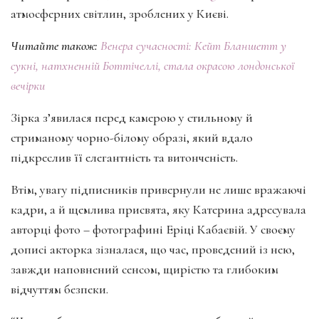
атмосферних світлин, зроблених у Києві.
Читайте також:
Венера сучасності: Кейт Бланшетт у
сукні, натхненній Боттічеллі, стала окрасою лондонської
вечірки
Зірка з’явилася перед камерою у стильному й
стриманому чорно-білому образі, який вдало
підкреслив її елегантність та витонченість.
Втім, увагу підписників привернули не лише вражаючі
кадри, а й щемлива присвята, яку Катерина адресувала
авторці фото – фотографині Еріці Кабаєвій. У своєму
дописі акторка зізналася, що час, проведений із нею,
завжди наповнений сенсом, щирістю та глибоким
відчуттям безпеки.