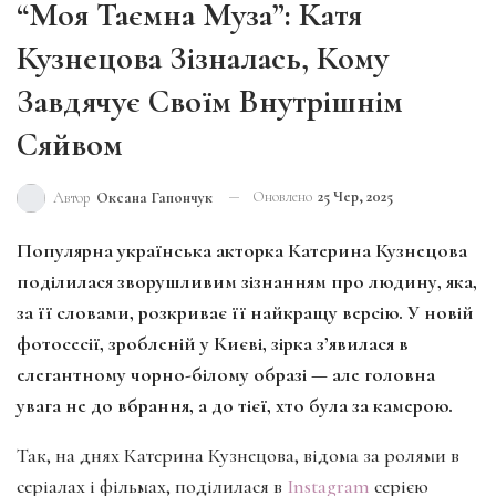
“Моя Таємна Муза”: Катя
Кузнецова Зізналась, Кому
Завдячує Своїм Внутрішнім
Сяйвом
Оновлено
25 Чер, 2025
Автор
Оксана Гапончук
Популярна українська акторка Катерина Кузнецова
поділилася зворушливим зізнанням про людину, яка,
за її словами, розкриває її найкращу версію. У новій
фотосесії, зробленій у Києві, зірка з’явилася в
елегантному чорно-білому образі — але головна
увага не до вбрання, а до тієї, хто була за камерою.
Так, на днях Катерина Кузнецова, відома за ролями в
серіалах і фільмах, поділилася в
Instagram
серією