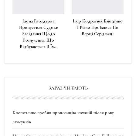
Ілона Гвоздьова
Ігор Кодратюк Емоційно
Пропустила Судове
І Різко Проїхався По
Засідання Щодо
Вєрці Сердючці
Розлучення: Що
Відбувається В Їх…
ЗАРАЗ ЧИТАЮТЬ
Клопотенко зробив пропозицію коханій після року
стосунків
Меган Фокс дала другий шанс Machine Gun Kelly: після