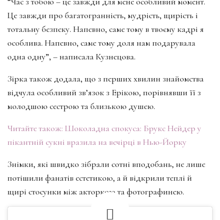
“Час з тобою – це завжди для мене особливий момент.
Це завжди про багатогранність, мудрість, щирість і
тотальну безпеку. Напевно, саме тому в твоєму кадрі я
особлива. Напевно, саме тому доля нам подарувала
одна одну”, – написала Кузнецова.
Зірка також додала, що з перших хвилин знайомства
відчула особливий зв’язок з Ерікою, порівнявши її з
молодшою сестрою та близькою душею.
Читайте також:
Шоколадна спокуса: Брукс Нейдер у
пікантній сукні вразила на вечірці в Нью-Йорку
Знімки, які швидко зібрали сотні вподобань, не лише
потішили фанатів естетикою, а й відкрили теплі й
щирі стосунки між акторкою та фотографинею.