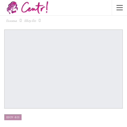
Головна
Шоу-біз
ШОУ-БІЗ