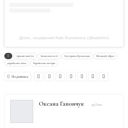
Допис, поширений Kate Kuznetsova (@katykino)
зіркове життя
Знаменитості
Катерина Кузнецова
Модний образ
українське кіно
Українські актори
Поділитись
Оксана Гапончук
333 Posts