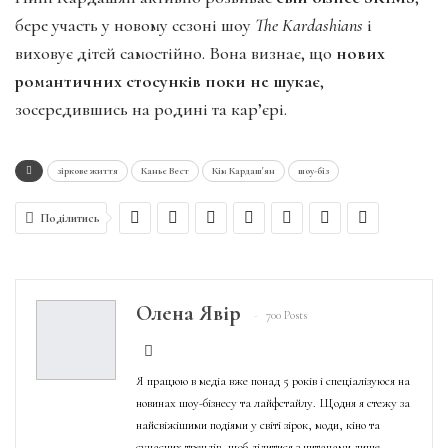
бере участь у новому сезоні шоу
The Kardashians
і
виховує дітей самостійно. Вона визнає, що
нових
романтичних стосунків поки не шукає
,
зосередившись на родині та кар’єрі.
зіркове життя
Каньє Вест
Кім Кардаш'ян
шоу-біз
Поділитись
Олена Явір
700 Posts
Я працюю в медіа вже понад 5 років і спеціалізуюся на
новинах шоу-бізнесу та лайфстайлу. Щодня я стежу за
найсвіжішими подіями у світі зірок, моди, кіно та
сучасних трендів, щоб ділитися з читачами лише