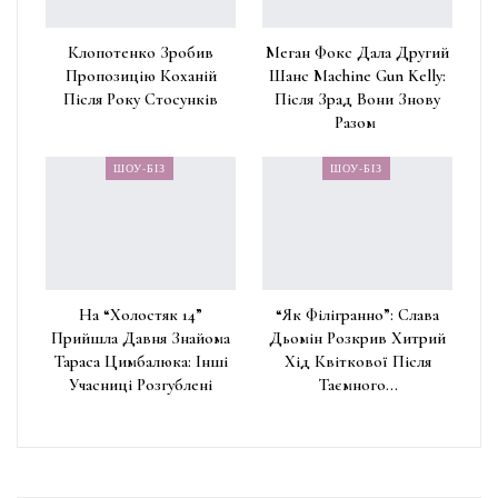
Клопотенко Зробив
Меган Фокс Дала Другий
Пропозицію Коханій
Шанс Machine Gun Kelly:
Після Року Стосунків
Після Зрад Вони Знову
Разом
ШОУ-БІЗ
ШОУ-БІЗ
На “Холостяк 14”
“Як Філігранно”: Слава
Прийшла Давня Знайома
Дьомін Розкрив Хитрий
Тараса Цимбалюка: Інші
Хід Квіткової Після
Учасниці Розгублені
Таємного…