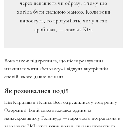
через ненависть чи образу, а тому що
хотіла бути сильною мамою. Коли вони
виростуть, то зрозуміють, чому я так
зробила», — сказала Кім.
Вона також підкреслила, що після розлучення
навчилася жити «без хаосу» і відчула внутрішній
спокій, якого давно не мала.
Як розвивалися події
Кім Кардашян і Каньє Вест одружилися у 2014 році у
Флоренції. Їхній союз вважався одним із
найяскравіших у Голлівуді — пара часто потрапляла в
заголовки ЗМІ через гучні появи, спільні проєкти та