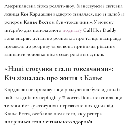
Американська зірка реаліті-шоу, бізнесвумен і світська
левиця
Кім Кардашян
відверто зізналася, що її шлюб із
репером
Каньє Вестом
був «токсичним». У новому
інтерв’ю для популярного
подкасту
Call Her Daddy
вона вперше детально розповіла про те, що насправді
призвело до розриву та як вона прийняла рішення
залишити чоловіка після семи років стосунків.
«Наші стосунки стали токсичними»:
Кім зізналась про життя з Каньє
Кардашян не приховує, що розлучення було одним із
найскладніших періодів у її житті. Вона пояснила, що
токсичність у стосунках
переважно походила від
Каньє Веста, особливо після того, як у репера
погіршився стан ментального здоров’я
.