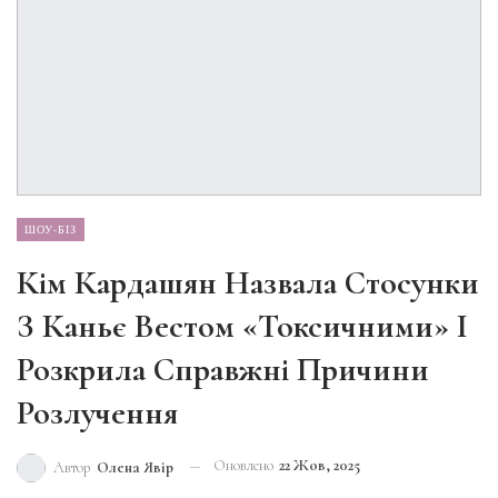
ШОУ-БІЗ
Кім Кардашян Назвала Стосунки
З Каньє Вестом «токсичними» І
Розкрила Справжні Причини
Розлучення
Оновлено
22 Жов, 2025
Автор
Олена Явір