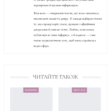
перевіреною й цікавою інформацією.
Моя мета — створювати тексти, які легко читаються,
викликають емоції та довіру. Я завжди відбираю тільки
те, що справді варте уваги, працюю з офіційними
джерелами й уникаю чуток. Люблю, коли кожна
публікація не лише інформує, а й надихає — саме
такою журналістикою хочу, щоб жила українська
медіа-сфера.
ЧИТАЙТЕ ТАКОЖ
НОВИНИ
ШОУ-БІЗ