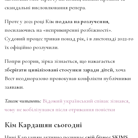
скандальні висловлювання репера.
Проте у 2021 році Кім
подала на розлучення
,
посилаючись на «непримиренні розбіжності».
Судовий процес тривав понад рік, і в листопаді 2022-го
їх офіційно розлучили.
Попри розрив, зірка зізнається, що намагається
зберігати цивілізовані стосунки заради дітей
, хоча
Вест неодноразово провокував конфлікти публічними
заявами.
Також читають:
Відомий український співак зізнався,
чому не мобілізувався після отримання повістки
Кім Кардашян сьогодні
Нині Кардашян активно розвиває
свій бізнес SKIMS
,