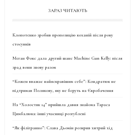
ЗАРАЗ ЧИТАЮТЬ
Клопотенко зробив пропозицію коханій після року
стосунків
Меган Фокс дала другий шанс Machine Gun Kelly: після
зрад вони знову разом
“Кожен вважає найяскравішим себе”: Кондратюк не
підтримав Полякову, яку не беруть на Євробачення
На “Холостяк 14” прийшла давня знайома Тараса
Цимбалюка: інші учасниці розгублені
“Як філігранно”: Слава Дьомін розкрив хитрий хід