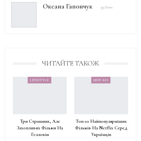
Оксана Гапончук
333 Posts
ЧИТАЙТЕ ТАКОЖ
LIFESTYLE
ШОУ-БІЗ
Три Страшних, Але
Топ-10 Найпопулярніших
Захопливих Фільми На
Фільмів На Netflix Серед
Гелловін
Українців