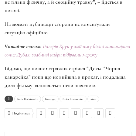
не тільки фізичну, а й емоційну травму”, – йдеться в
позові.
На момент публікації сторони не коментували
ситуацію офіційно.
Читайте також:
Валерія Крук у зміїному бікіні затьмарила
сонце Дубая: звабливі кадри підірвали мережу
Відомо, що повнометражна стрічка “Досьє “Чорна
канарейка” поки що не вийшла в прокат, і подальша
доля фільму залишається невизначеною.
Kate Beckinsale
Голлівуд
Кейт Бекінсейл
кіно
Поділитись