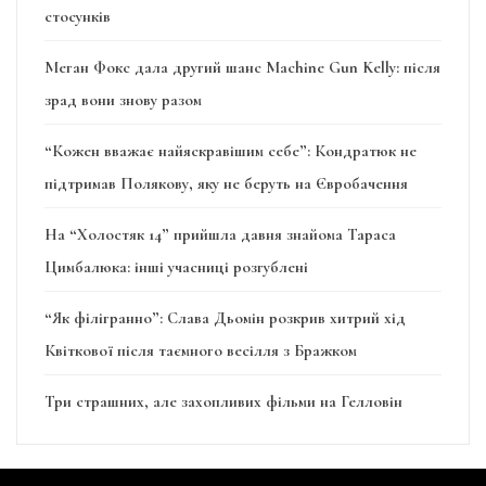
стосунків
Меган Фокс дала другий шанс Machine Gun Kelly: після
зрад вони знову разом
“Кожен вважає найяскравішим себе”: Кондратюк не
підтримав Полякову, яку не беруть на Євробачення
На “Холостяк 14” прийшла давня знайома Тараса
Цимбалюка: інші учасниці розгублені
“Як філігранно”: Слава Дьомін розкрив хитрий хід
Квіткової після таємного весілля з Бражком
Три страшних, але захопливих фільми на Гелловін