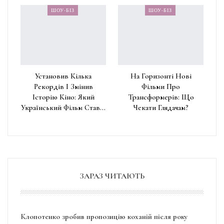
ШОУ-БІЗ
ШОУ-БІЗ
Установив Кілька
На Горизонті Нові
Рекордів І Змінив
Фільми Про
Історію Кіно: Який
Трансформерів: Що
Український Фільм Став…
Чекати Глядачам?
ЗАРАЗ ЧИТАЮТЬ
Клопотенко зробив пропозицію коханій після року