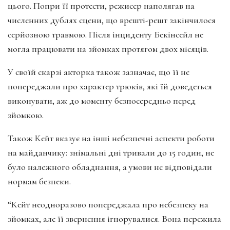
цього. Попри її протести, режисер наполягав на
численних дублях сцени, що врешті-решт закінчилося
серйозною травмою. Після інциденту Бекінсейл не
могла працювати на зйомках протягом двох місяців.
У своїй скарзі акторка також зазначає, що її не
попереджали про характер трюків, які їй доведеться
виконувати, аж до моменту безпосередньо перед
зйомкою.
Також Кейт вказує на інші небезпечні аспекти роботи
на майданчику: знімальні дні тривали до 15 годин, не
було належного обладнання, а умови не відповідали
нормам безпеки.
“Кейт неодноразово попереджала про небезпеку на
зйомках, але її звернення ігнорувалися. Вона пережила