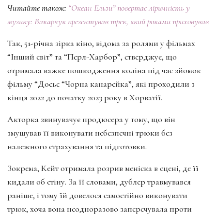
Читайте також:
“Океан Ельзи” повертає ліричність у
музику: Вакарчук презентував трек, який роками приховував
Так, 51-річна зірка кіно, відома за ролями у фільмах
“Інший світ” та “Перл-Харбор”, стверджує, що
отримала важке пошкодження коліна під час зйомок
фільму “Досьє “Чорна канарейка”, які проходили з
кінця 2022 до початку 2023 року в Хорватії.
Акторка звинувачує продюсера у тому, що він
змушував її виконувати небезпечні трюки без
належного страхування та підготовки.
Зокрема, Кейт отримала розрив меніска в сцені, де її
кидали об стіну. За її словами, дублер травмувався
раніше, і тому їй довелося самостійно виконувати
трюк, хоча вона неодноразово заперечувала проти