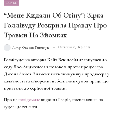
ШОУ-БІЗ
“Мене Кидали Об Стіну”: Зірка
Голлівуду Розкрила Правду Про
Травми На Зйомках
Оновлено
13 Чер, 2025
Автор
Оксана Гапончук
Голлівудська акторка Кейт Бекінсейл звернулася до
суду Лос-Анджелеса з позовом проти продюсера
Джона Зойса. Знаменитість звинувачує продюсера у
халатності та створенні небезпечних умов праці, що
призвели до серйозної травми.
Про це
повідомляє
видання People, посилаючись на
судові документи.