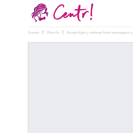
Головна
Шоу-біз
Валерія Крук у зміїному бікіні затьмарила с