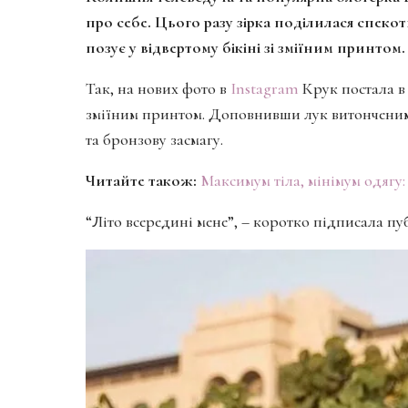
про себе. Цього разу зірка поділилася спек
позує у відвертому бікіні зі зміїним принтом.
Так, на нових фото в
Instagram
Крук постала в 
зміїним принтом. Доповнивши лук витонченими
та бронзову засмагу.
Читайте також:
Максимум тіла, мінімум одягу:
“Літо всередині мене”, – коротко підписала пу