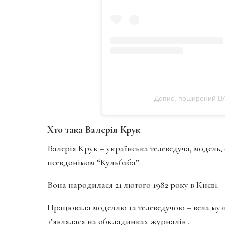
Допис, поширений В
Хто така Валерія Крук
Валерія Крук – українська телеведуча, модель, 
псевдонімом “Кульбаба”.
Вона народилася 21 лютого 1982 року в Києві.
Працювала моделлю та телеведучою – вела музи
з’являлася на обкладинках журналів .