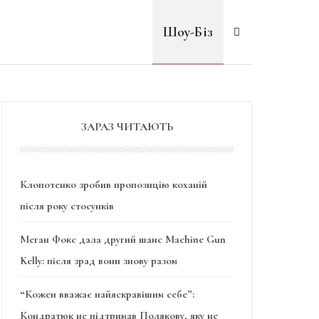
Шоу-Біз
ЗАРАЗ ЧИТАЮТЬ
Клопотенко зробив пропозицію коханій
після року стосунків
Меган Фокс дала другий шанс Machine Gun
Kelly: після зрад вони знову разом
“Кожен вважає найяскравішим себе”:
Кондратюк не підтримав Полякову, яку не