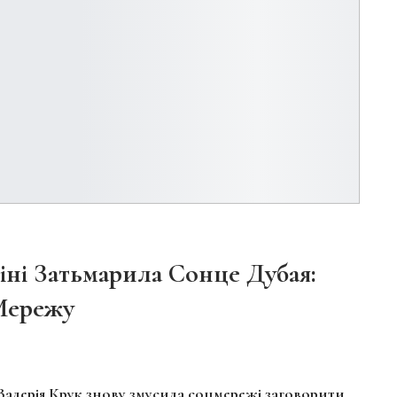
кіні Затьмарила Сонце Дубая:
Мережу
Валерія Крук знову змусила соцмережі заговорити