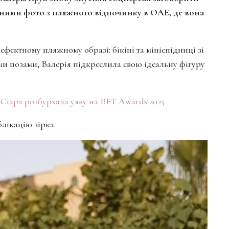
отними фото з пляжного відпочинку в ОАЕ, де вона
ефектному пляжному образі: бікіні та мініспідниці зі
 позами, Валерія підкреслила свою ідеальну фігуру
 Сіара розбурхала уяву на BET Awards 2025
блікацію зірка.