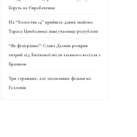
беруть на Євробачення
На “Холостяк 14” прийшла давня знайома
Тараса Цимбалюка: інші учасниці розгублені
“Як філігранно”: Слава Дьомін розкрив
хитрий хід Квіткової після таємного весілля з
Бражком
Три страшних, але захопливих фільми на
Гелловін