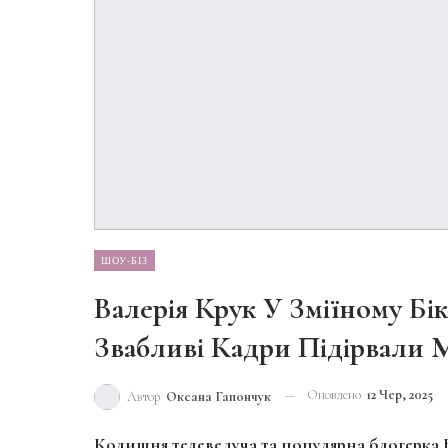
ШОУ-БІЗ
Валерія Крук У Зміїному Бі
Звабливі Кадри Підірвали 
Оновлено
12 Чер, 2025
Автор
Оксана Гапончук
Колишня телеведуча та популярна блогерка 