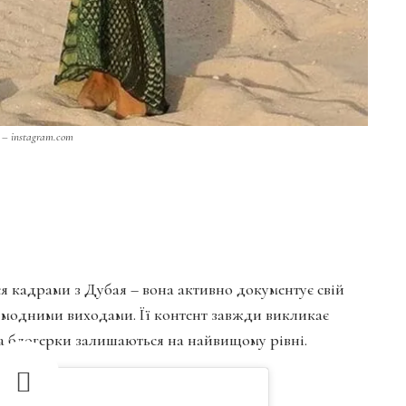
– instagram.com
я кадрами з Дубая – вона активно документує свій
 модними виходами. Її контент завжди викликає
ма блогерки залишаються на найвищому рівні.