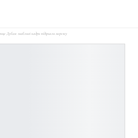
онце Дубая: звабливі кадри підірвали мережу