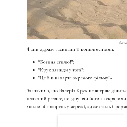
Фото 
Фани одразу засипали її компліментами:
“Богиня стилю!”;
“Крук завжди у топі”;
“Це бікіні варте окремого фільму!»
Зазначимо, що Валерія Крук не вперше ділитьс
пляжний релакс, поєднуючи його з яскравими
хвилю обговорень у мережі, адже стиль і фор