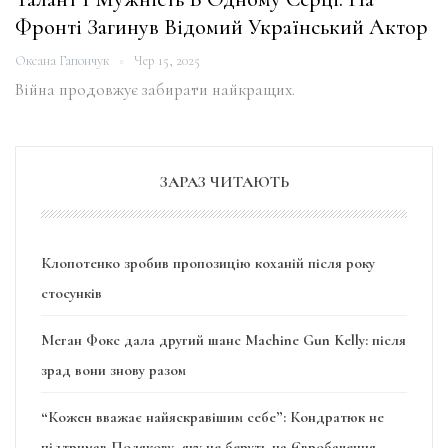
Фронті Загинув Відомий Український Актор
Оксана Гапончук
Чер 15, 2025
Війна продовжує забирати найкращих.
ЗАРАЗ ЧИТАЮТЬ
Клопотенко зробив пропозицію коханій після року
стосунків
Меган Фокс дала другий шанс Machine Gun Kelly: після
зрад вони знову разом
“Кожен вважає найяскравішим себе”: Кондратюк не
підтримав Полякову, яку не беруть на Євробачення