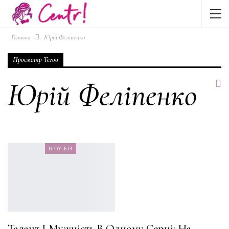
Головна
Юрій Феліпенко
Просмотр Тегов
Юрій Феліпенко
ШОУ-БІЗ
Талант І Мужність В Одному Серці: На