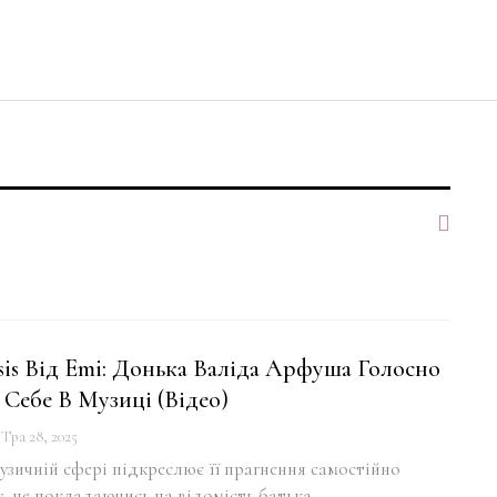
is Від Emi: Донька Валіда Арфуша Голосно
Себе В Музиці (відео)
Тра 28, 2025
узичній сфері підкреслює її прагнення самостійно
у, не покладаючись на відомість батька.