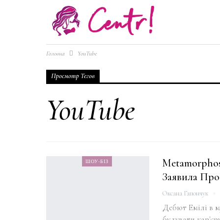
Головна
YouTube
Просмотр Тегов
YouTube
Metamorphos
ШОУ-БІЗ
Заявила Про 
Оксана Гапончук
Дебют Емілі в м
будувати кар'єр