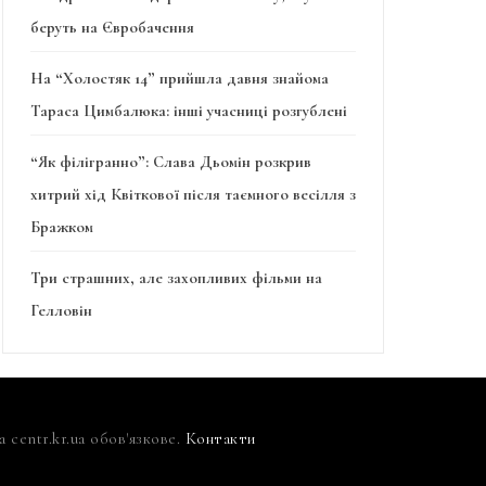
беруть на Євробачення
На “Холостяк 14” прийшла давня знайома
Тараса Цимбалюка: інші учасниці розгублені
“Як філігранно”: Слава Дьомін розкрив
хитрий хід Квіткової після таємного весілля з
Бражком
Три страшних, але захопливих фільми на
Гелловін
centr.kr.ua обов'язкове.
Контакти