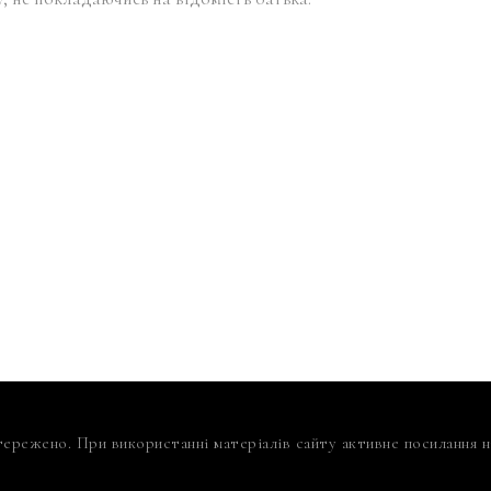
тережено. При використанні матеріалів сайту активне посилання на 