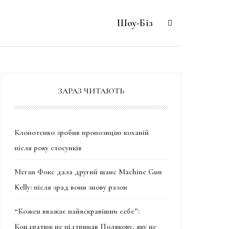
Шоу-Біз
ЗАРАЗ ЧИТАЮТЬ
Клопотенко зробив пропозицію коханій
після року стосунків
Меган Фокс дала другий шанс Machine Gun
Kelly: після зрад вони знову разом
“Кожен вважає найяскравішим себе”:
Кондратюк не підтримав Полякову, яку не