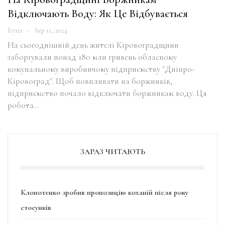
Відключають Воду: Як Це Відбувається
Iryna
Бер 11, 2024
На сьогоднішній день жителі Кіровоградщини
заборгували понад 180 млн гривень обласному
комунальному виробничому підприємству "Дніпро-
Кіровоград". Щоб повпливати на боржників,
підприємство почало відключати боржникам воду. Ця
робота…
ЗАРАЗ ЧИТАЮТЬ
Клопотенко зробив пропозицію коханій після року
стосунків