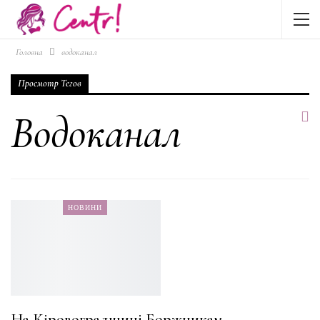
Головна
водоканал
Просмотр Тегов
Водоканал
НОВИНИ
На Кіровоградщині Боржникам