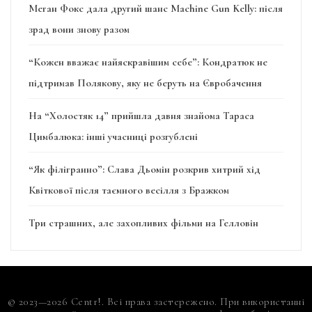
Меган Фокс дала другий шанс Machine Gun Kelly: після
зрад вони знову разом
“Кожен вважає найяскравішим себе”: Кондратюк не
підтримав Полякову, яку не беруть на Євробачення
На “Холостяк 14” прийшла давня знайома Тараса
Цимбалюка: інші учасниці розгублені
“Як філігранно”: Слава Дьомін розкрив хитрий хід
Квіткової після таємного весілля з Бражком
Три страшних, але захопливих фільми на Гелловін
© 2023—2026 Centr!. Всі права застережено. При використанні