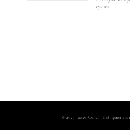
сукнею.
© 2023—2026 Centr!. Всі права зас