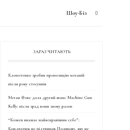
Шоу-Біз
ЗАРАЗ ЧИТАЮТЬ
Клопотенко зробив пропозицію коханій
після року стосунків
Меган Фокс дала другий шанс Machine Gun
Kelly: після зрад вони знову разом
“Кожен вважає найяскравішим себе”:
Кондратюк не підтримав Полякову, яку не