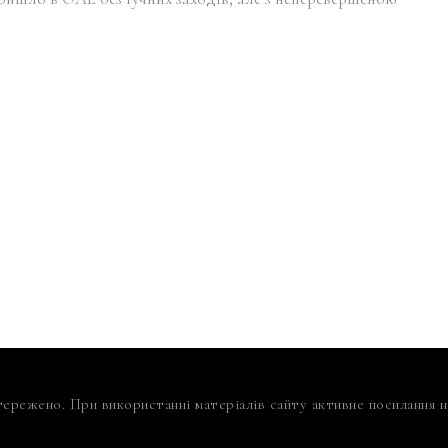
тережено. При використанні матеріалів сайту активне посилання на 