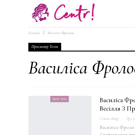
Головна
Василіса Фролова
Просмотр Тегов
Василіса Фроло
Василіса Фр
ШОУ-БІЗ
Весілля З 
Олена Явір
Гру 9
Василіса Фроло
Святкування про