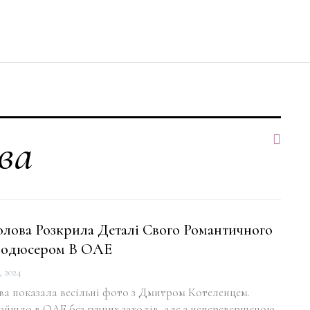
ва
олова Розкрила Деталі Свого Романтичного
Продюсером В ОАЕ
, 2024
ва показала весільні фото з Дмитром Котеленцем.
йшло в ОАЕ без гучних заходів, але з неперевершеною