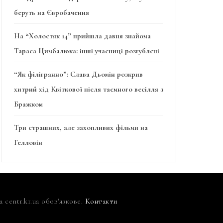
беруть на Євробачення
На “Холостяк 14” прийшла давня знайома
Тараса Цимбалюка: інші учасниці розгублені
“Як філігранно”: Слава Дьомін розкрив
хитрий хід Квіткової після таємного весілля з
Бражком
Три страшних, але захопливих фільми на
Гелловін
centr.kr.ua обов'язкове.
Контакти