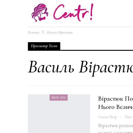
Головна
Василь Вірастюк
Просмотр Тегов
Василь Віраст
Вірастюк По
ШОУ-БІЗ
Нього Велич
Олена Явір
Лип 1
Вірастюк розпо
великі аліменти