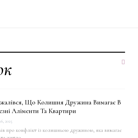
юк
жалівся, Що Колишня Дружина Вимагає В
езні Аліменти Та Квартири
6, 2025
вів про конфлікт із колишньою дружиною, яка вимагає
 та житло.