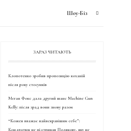
Шоу-Біз
ЗАРАЗ ЧИТАЮТЬ
Клопотенко зробив пропозицію коханій
після року стосунків
Меган Фокс дала другий шанс Machine Gun
Kelly: після зрад вони знову разом
“Кожен вважає найяскравішим себе”:
Кондратюк не підтримав Полякову, яку не