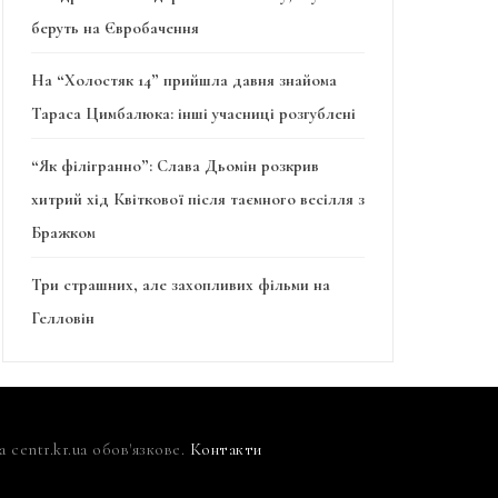
беруть на Євробачення
На “Холостяк 14” прийшла давня знайома
Тараса Цимбалюка: інші учасниці розгублені
“Як філігранно”: Слава Дьомін розкрив
хитрий хід Квіткової після таємного весілля з
Бражком
Три страшних, але захопливих фільми на
Гелловін
centr.kr.ua обов'язкове.
Контакти