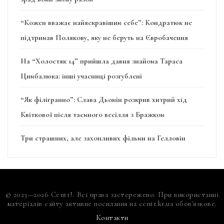
“Кожен вважає найяскравішим себе”: Кондратюк не
підтримав Полякову, яку не беруть на Євробачення
На “Холостяк 14” прийшла давня знайома Тараса
Цимбалюка: інші учасниці розгублені
“Як філігранно”: Слава Дьомін розкрив хитрий хід
Квіткової після таємного весілля з Бражком
Три страшних, але захопливих фільми на Гелловін
© 2023—2026 Centr!. Всі права застережено. При використанні
матеріалів сайту активне посилання на centr.kr.ua обов'язкове.
Контакти