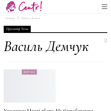
Головна
Василь Демчук
Просмотр Тегов
Василь Демчук
ШОУ-БІЗ
Учасники Нацвідбору На Євробачення