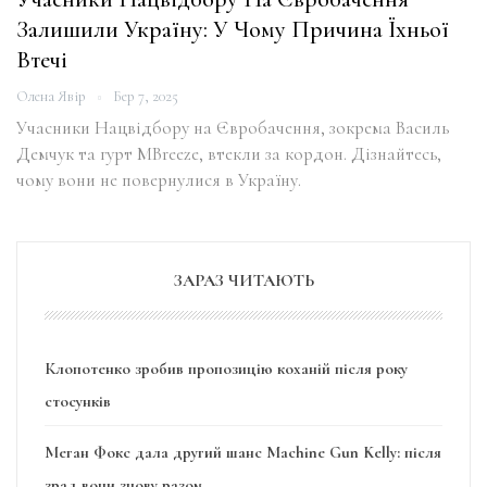
Залишили Україну: У Чому Причина Їхньої
Втечі
Олена Явір
Бер 7, 2025
Учасники Нацвідбору на Євробачення, зокрема Василь
Демчук та гурт MBreeze, втекли за кордон. Дізнайтесь,
чому вони не повернулися в Україну.
ЗАРАЗ ЧИТАЮТЬ
Клопотенко зробив пропозицію коханій після року
стосунків
Меган Фокс дала другий шанс Machine Gun Kelly: після
зрад вони знову разом