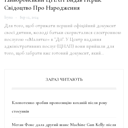
Свідоцтво Про Народження
Iryna
Бер 12, 2024
Для того, щоб отримати перший офіційний документ
своєї дитини, молоді батьки скористалися електронною
послугою «єМалятко» в "Дії". У Центр надання
адміністративних послуг (ЦНАП) вони прийшли для
того, щоб забрати вже готовий документ, який…
ЗАРАЗ ЧИТАЮТЬ
Клопотенко зробив пропозицію коханій після року
стосунків
Меган Фокс дала другий шанс Machine Gun Kelly: після