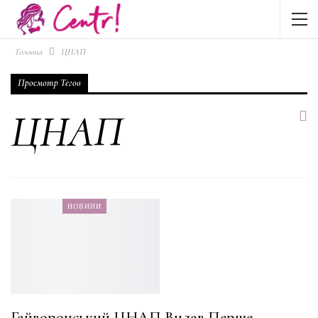
Головна
ЦНАП
Просмотр Тегов
ЦНАП
НОВИНИ
Гайворонський ЦНАП Видав Перше