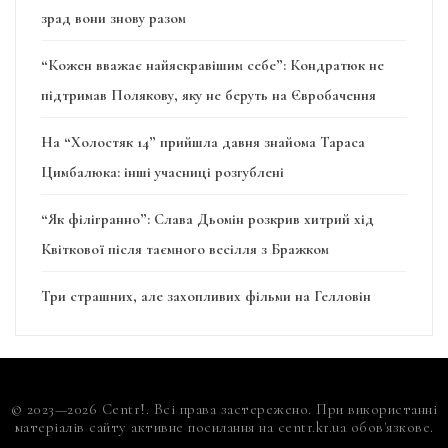
зрад вони знову разом
“Кожен вважає найяскравішим себе”: Кондратюк не
підтримав Полякову, яку не беруть на Євробачення
На “Холостяк 14” прийшла давня знайома Тараса
Цимбалюка: інші учасниці розгублені
“Як філігранно”: Слава Дьомін розкрив хитрий хід
Квіткової після таємного весілля з Бражком
Три страшних, але захопливих фільми на Гелловін
© 2023—2026 Centr!. Всі права застережено. При використанні
матеріалів сайту активне посилання на centr.kr.ua обов'язкове.