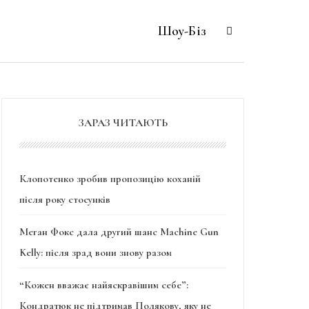
Шоу-Біз
ЗАРАЗ ЧИТАЮТЬ
Клопотенко зробив пропозицію коханій
після року стосунків
Меган Фокс дала другий шанс Machine Gun
Kelly: після зрад вони знову разом
“Кожен вважає найяскравішим себе”:
Кондратюк не підтримав Полякову, яку не