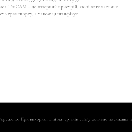
ися. TruCAM – це лазерний пристрій, який автоматично
сть транспорту, а також ідентифікує…
тережено. При використанні матеріалів сайту активне посилання на 