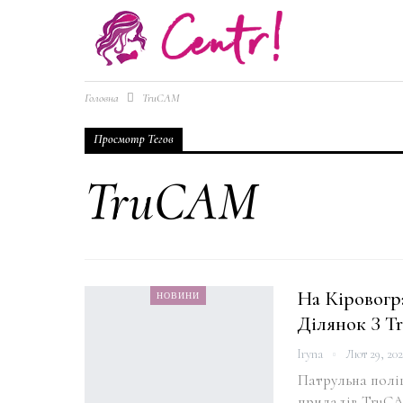
Головна
TruCAM
Просмотр Тегов
TruCAM
На Кіровогр
НОВИНИ
Ділянок З 
Iryna
Лют 29, 20
Патрульна поліц
приладів TruCA