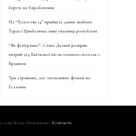
беруть на Євробачення
На “Холостяк 14” прийшла давня знайома
Тараса Цимбалюка: інші учасниці розгублені
“Як філігранно”: Слава Дьомін розкрив
хитрий хід Квіткової після таємного весілля з
Бражком
Три страшних, але захопливих фільми на
Гелловін
centr.kr.ua обов'язкове.
Контакти