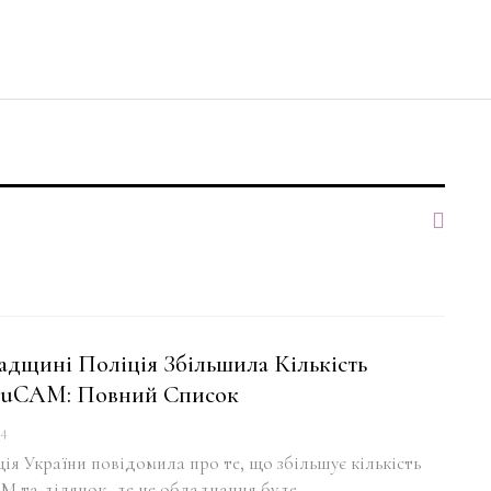
адщині Поліція Збільшила Кількість
TruCAM: Повний Список
24
ія України повідомила про те, що збільшує кількість
M та ділянок, де це обладнання буде