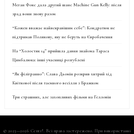
Меган Фокс дала другий шанс Machine Gun Kelly: після
зрад вони знову разом
“Кожен вважає найяскравішим себе”: Кондратюк не
підтримав Полякову, яку не беруть на Євробачення
На “Холостяк 14” прийшла давня знайома Тараса
Цимбалюка: інші учасниці розгублені
“Як філігранно”: Слава Дьомін розкрив хитрий хід
Квіткової після таємного весілля з Бражком
Три страшних, але захопливих фільми на Гелловін
© 2023—2026 Centr!. Всі права застережено. При використанні