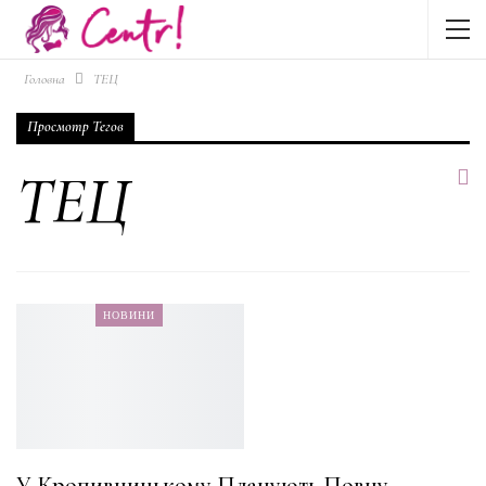
Головна
ТЕЦ
Просмотр Тегов
ТЕЦ
НОВИНИ
У Кропивницькому Планують Повну