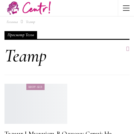
Головна
Театр
Просмотр Тегов
Театр
ШОУ-БІЗ
Талант І Мужність В Одному Серці: На