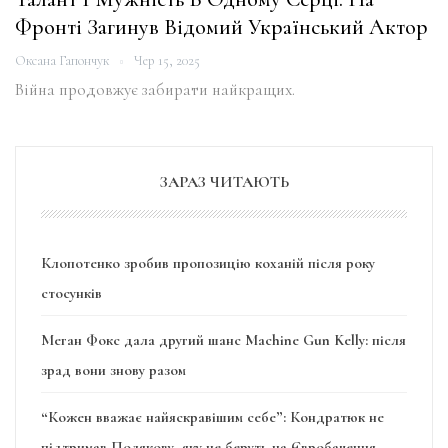
Фронті Загинув Відомий Український Актор
Оксана Гапончук
Чер 15, 2025
Війна продовжує забирати найкращих.
ЗАРАЗ ЧИТАЮТЬ
Клопотенко зробив пропозицію коханій після року
стосунків
Меган Фокс дала другий шанс Machine Gun Kelly: після
зрад вони знову разом
“Кожен вважає найяскравішим себе”: Кондратюк не
підтримав Полякову, яку не беруть на Євробачення