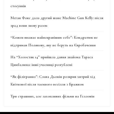
стосунків
Меган Фокс дала другий шанс Machine Gun Kelly: після
зрад вони знову разом
“Кожен вважає найяскравішим себе”: Кондратюк не
підтримав Полякову, яку не беруть на Євробачення
На “Холостяк 14” прийшла давня знайома Тараса
Цимбалюка: інші учасниці розгублені
“Як філігранно”: Слава Дьомін розкрив хитрий хід
Квіткової після таємного весілля з Бражком
Три страшних, але захопливих фільми на Гелловін