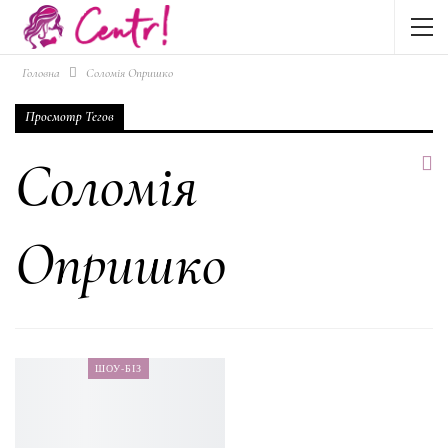
Головна
Соломія Опришко
Просмотр Тегов
Соломія
Опришко
ШОУ-БІЗ