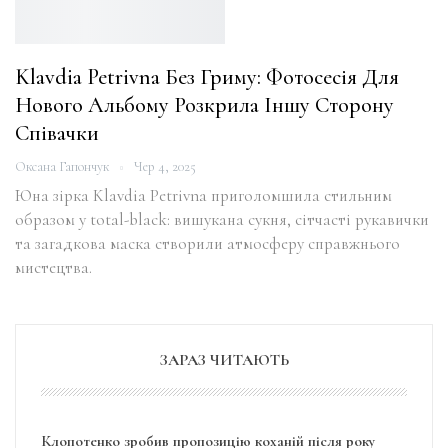
Klavdia Petrivna Без Гриму: Фотосесія Для
Нового Альбому Розкрила Іншу Сторону
Співачки
Оксана Гапончук
Чер 4, 2025
Юна зірка Klavdia Petrivna приголомшила стильним
образом у total-black: вишукана сукня, сітчасті рукавички
та загадкова маска створили атмосферу справжнього
мистецтва.
ЗАРАЗ ЧИТАЮТЬ
Клопотенко зробив пропозицію коханій після року