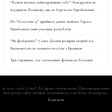
“Кожен вважає найяскравішим себе”: Кондратюк не
підтримав Полякову, яку не беруть на Євробачення
На “Холостяк 14” прийшла давня знайома Тараса
Цимбалюка: інші учасниці розгублені
“Як філігранно”: Слава Дьомін розкрив хитрий хід
Квіткової після таємного весілля з Бражком
Три страшних, але захопливих фільми на Гелловін
© 2023—2026 Centr!. Всі права застережено. При використанні
матеріалів сайту активне посилання на centr.kr.ua обов'язкове.
Контакти