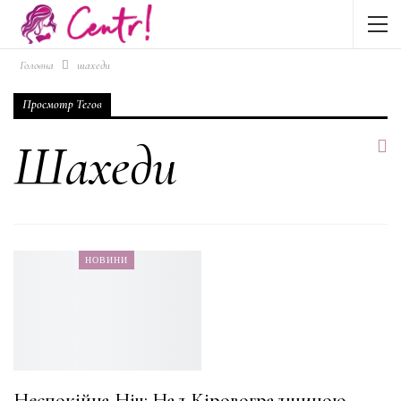
Головна
шахеди
Просмотр Тегов
Шахеди
НОВИНИ
Неспокійна Ніч: Над Кіровоградщиною