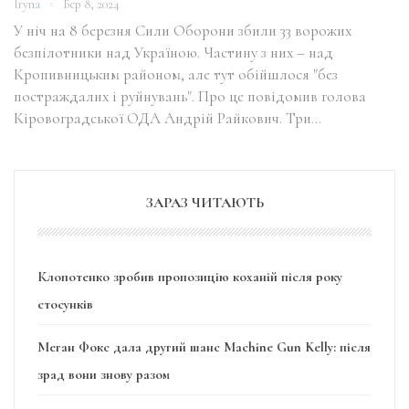
Iryna
Бер 8, 2024
У ніч на 8 березня Сили Оборони збили 33 ворожих
безпілотники над Україною. Частину з них – над
Кропивницьким районом, але тут обійшлося "без
постраждалих і руйнувань". Про це повідомив голова
Кіровоградської ОДА Андрій Райкович. Три…
ЗАРАЗ ЧИТАЮТЬ
Клопотенко зробив пропозицію коханій після року
стосунків
Меган Фокс дала другий шанс Machine Gun Kelly: після
зрад вони знову разом