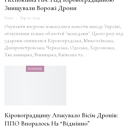
Знищували Ворожі Дрони
Iryna
Бер 10, 2024
Окупанти вчергове намагалися нанести шкоду Україні,
атакувавши кілька областей "шахедами". Цього разу під
ударами опинилися Кіровоградська, Миколаївська,
Дніпропетровська, Черкаська, Одеська, Херсонська,
Хмельницька, Вінницька, Київська та…
НОВИНИ
Кіровоградщину Атакувало Вісім Дронів:
ППО Впоралось На “відмінно”