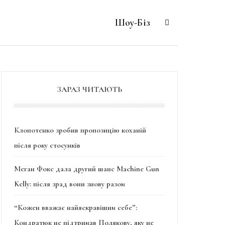
Шоу-Біз
ЗАРАЗ ЧИТАЮТЬ
Клопотенко зробив пропозицію коханій
після року стосунків
Меган Фокс дала другий шанс Machine Gun
Kelly: після зрад вони знову разом
“Кожен вважає найяскравішим себе”:
Кондратюк не підтримав Полякову, яку не