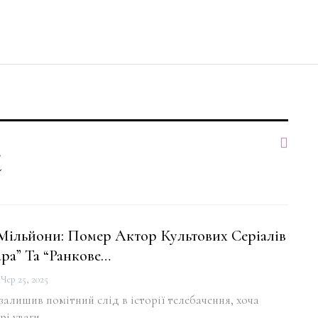
а
Мільйони: Помер Актор Культових Серіалів
ра” Та “Ранкове…
Чер 25, 2025
алишив помітний слід в історії телебачення, хоча
рі уваги.