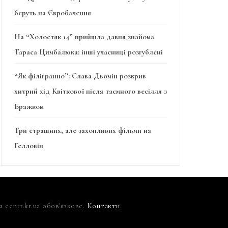
беруть на Євробачення
На “Холостяк 14” прийшла давня знайома
Тараса Цимбалюка: інші учасниці розгублені
“Як філігранно”: Слава Дьомін розкрив
хитрий хід Квіткової після таємного весілля з
Бражком
Три страшних, але захопливих фільми на
Гелловін
centr.kr.ua обов'язкове.
Контакти