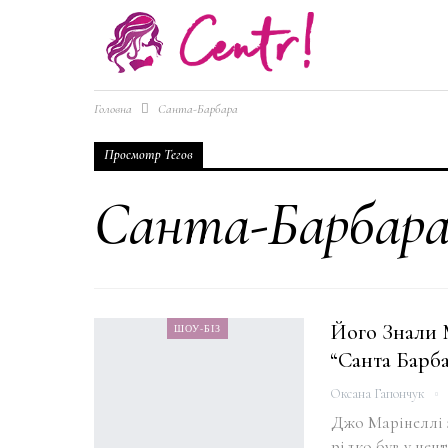
Головна
Санта-Барбара
Просмотр Тегов
Санта-Барбар
Його Знали 
ШОУ-БІЗ
“Санта Барба
Оксана Гапончук
Джо Марінеллі з
рідко був у цент