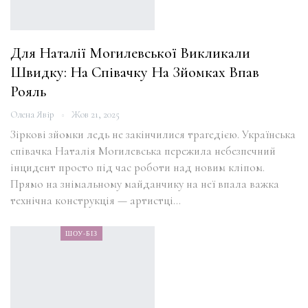
Для Наталії Могилевської Викликали
Швидку: На Співачку На Зйомках Впав
Рояль
Олена Явір
Жов 21, 2025
Зіркові зйомки ледь не закінчилися трагедією. Українська
співачка Наталія Могилевська пережила небезпечний
інцидент просто під час роботи над новим кліпом.
Прямо на знімальному майданчику на неї впала важка
технічна конструкція — артистці…
ШОУ-БІЗ