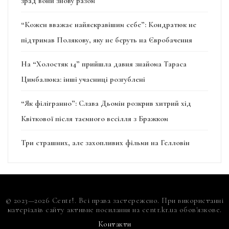
зрад вони знову разом
“Кожен вважає найяскравішим себе”: Кондратюк не
підтримав Полякову, яку не беруть на Євробачення
На “Холостяк 14” прийшла давня знайома Тараса
Цимбалюка: інші учасниці розгублені
“Як філігранно”: Слава Дьомін розкрив хитрий хід
Квіткової після таємного весілля з Бражком
Три страшних, але захопливих фільми на Гелловін
© 2023—2026 Centr!. Всі права застережено. При використанні
матеріалів сайту активне посилання на centr.kr.ua обов'язкове.
Контакти