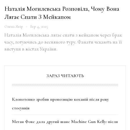
Наталія Могилевська Розповіла, Чому Вона
Лягає Спати З Мейкапом
Олена Явір
Бер 4, 2025
Наталія Могилевська лягає спати з мейкапом через брак
часу, готуючись до весняного туру. Фанати чекають на її
виступи в містах України.
ЗАРАЗ ЧИТАЮТЬ
Клопотенко зробив пропозицію коханій після року
стосунків
Меган Фокс дала другий шанс Machine Gun Kelly: після