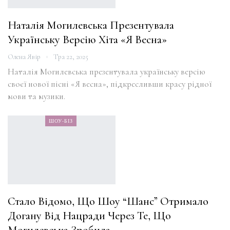
Наталія Могилевська Презентувала
Українську Версію Хіта «Я Весна»
Олена Явір
Тра 22, 2025
Наталія Могилевська презентувала українську версію
своєї нової пісні «Я весна», підкресливши красу рідної
мови та музики.
ШОУ-БІЗ
Стало Відомо, Що Шоу “Шанс” Отримало
Догану Від Нацради Через Те, Що