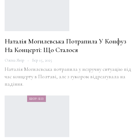
Наталія Могилевська Потрапила У Конфуз
На Концерті: Що Сталося
Олена Явір
Бер 15, 2025
Наталія Могилевська потрапила у незручну ситуацію під
час концерту в Полтаві, але з гумором відреагувала на
падіння.
ШОУ-БІЗ