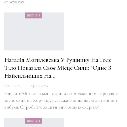
стосунках.
ШОУ-БІЗ
Наталія Могилевська У Рушнику На Голе
Тіло Показала Своє Місце Сили: “Одне З
Найсильніших На…
Олена Явір
Бер 16, 2025
Наталія Могилевська поділилася враженнями про своє
місце сили на Хортиці, незважаючи на наслідки війни і
вибухи. Спробуйте знайти внутрішню енергію!
ШОУ-БІЗ