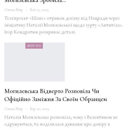
Могилевська Зробила…
Олена Явір
Кві 15, 2025
Телепроект «Шанс» отримав догану від Нацради через
ініціативу Наталії Могилевської щодо гурту «Антитіла».
Ігор Кондратюк розкриває деталі.
ШОУ-БІЗ
Могилевська Відверто Розповіла Чи
Офіційно Заміжня За Своїм Обранцем
Олена Явір
Бер 30, 2025
Наталія Могилевська розповіла, чому з Валентином не
одружуються, та поділилася думками про довіру в