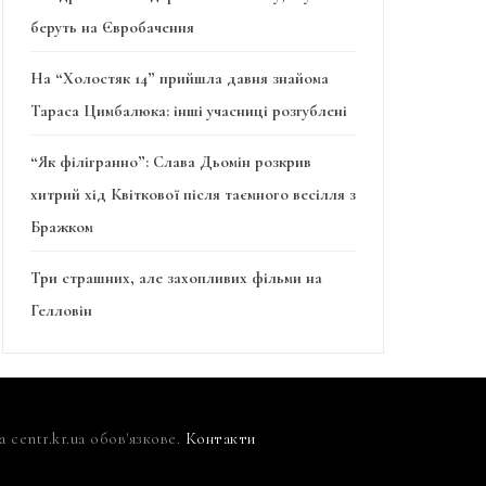
беруть на Євробачення
На “Холостяк 14” прийшла давня знайома
Тараса Цимбалюка: інші учасниці розгублені
“Як філігранно”: Слава Дьомін розкрив
хитрий хід Квіткової після таємного весілля з
Бражком
Три страшних, але захопливих фільми на
Гелловін
centr.kr.ua обов'язкове.
Контакти