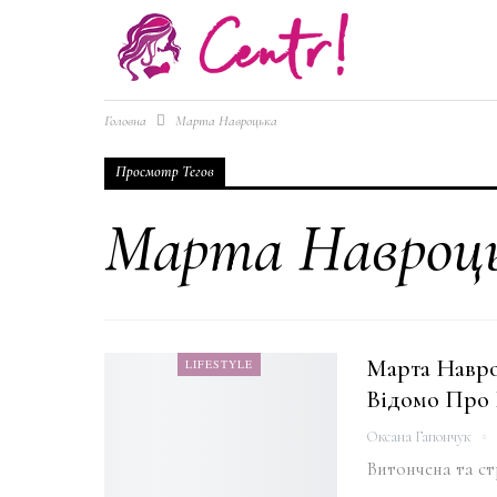
Головна
Марта Навроцька
Просмотр Тегов
Марта Навроц
Марта Навр
LIFESTYLE
Відомо Про
Оксана Гапончук
Витончена та с