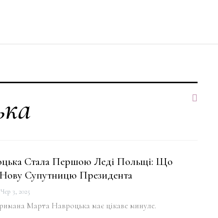
ька
оцька Стала Першою Леді Польщі: Що
 Нову Супутницю Президента
Чер 3, 2025
тримана Марта Навроцька має цікаве минуле.