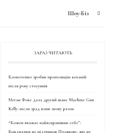
Шоу-Біз
ЗАРАЗ ЧИТАЮТЬ
Клопотенко зробив пропозицію коханій
після року стосунків
Меган Фокс дала другий шанс Machine Gun
Kelly: після зрад вони знову разом
“Кожен вважає найяскравішим себе”:
Кондратюк не підтримав Полякову, яку не