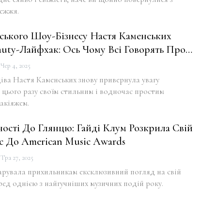
ежжя.
нського Шоу-Бізнесу Настя Каменських
auty-Лайфхак: Ось Чому Всі Говорять Про…
Чер 4, 2025
іва Настя Каменських знову привернула увагу
 цього разу своїм стильним і водночас простим
акіяжем.
ості До Глянцю: Гайді Клум Розкрила Свій
с До American Music Awards
Тра 27, 2025
арувала прихильникам ексклюзивний погляд на свій
ред однією з найгучніших музичних подій року.