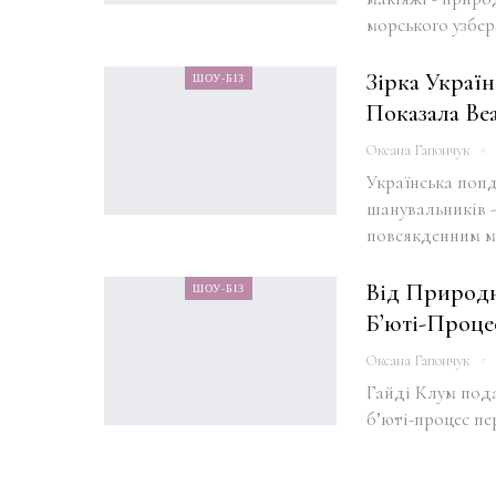
морського узбер
Зірка Украї
ШОУ-БІЗ
Показала Be
Оксана Гапончук
Українська попд
шанувальників -
повсякденним м
Від Природн
ШОУ-БІЗ
Б’юті-Проце
Оксана Гапончук
Гайді Клум под
б’юті-процес пе