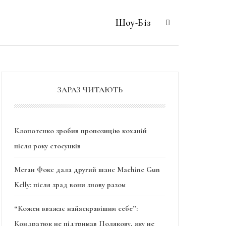
Шоу-Біз
ЗАРАЗ ЧИТАЮТЬ
Клопотенко зробив пропозицію коханій
після року стосунків
Меган Фокс дала другий шанс Machine Gun
Kelly: після зрад вони знову разом
“Кожен вважає найяскравішим себе”:
Кондратюк не підтримав Полякову, яку не