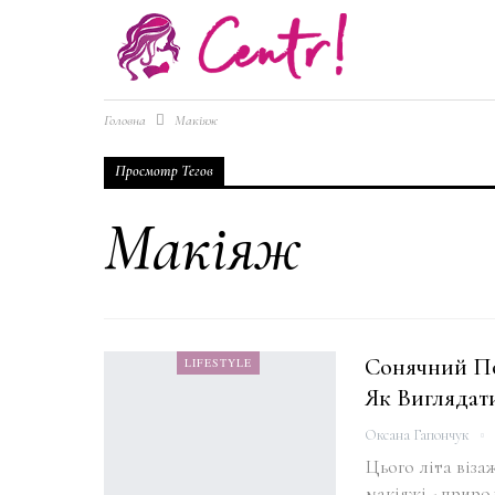
Головна
Макіяж
Просмотр Тегов
Макіяж
Сонячний По
LIFESTYLE
Як Виглядат
Оксана Гапончук
Цього літа віза
макіяжі - приро