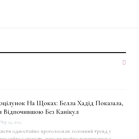
цілунок На Щоках: Белла Хадід Показала,
и Відпочившою Без Канікул
Чер 24, 2025
жисти одностайно проголосили: головний тренд у
дне сяйво і свіжість, наче ви щойно повернулися з