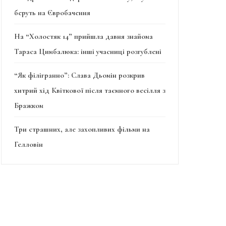
беруть на Євробачення
На “Холостяк 14” прийшла давня знайома
Тараса Цимбалюка: інші учасниці розгублені
“Як філігранно”: Слава Дьомін розкрив
хитрий хід Квіткової після таємного весілля з
Бражком
Три страшних, але захопливих фільми на
Гелловін