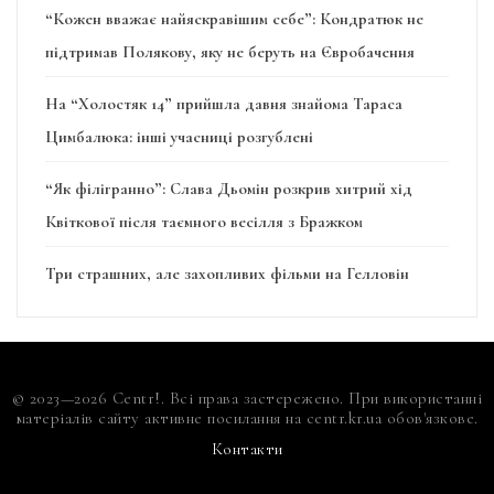
“Кожен вважає найяскравішим себе”: Кондратюк не
підтримав Полякову, яку не беруть на Євробачення
На “Холостяк 14” прийшла давня знайома Тараса
Цимбалюка: інші учасниці розгублені
“Як філігранно”: Слава Дьомін розкрив хитрий хід
Квіткової після таємного весілля з Бражком
Три страшних, але захопливих фільми на Гелловін
© 2023—2026 Centr!. Всі права застережено. При використанні
матеріалів сайту активне посилання на centr.kr.ua обов'язкове.
Контакти