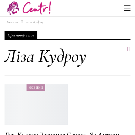
Головна
Ліза Кудроу
Просмотр Тегов
Ліза Кудроу
НОВИНИ
Ліза Кудроу Розкрила Секрет, Як Актори