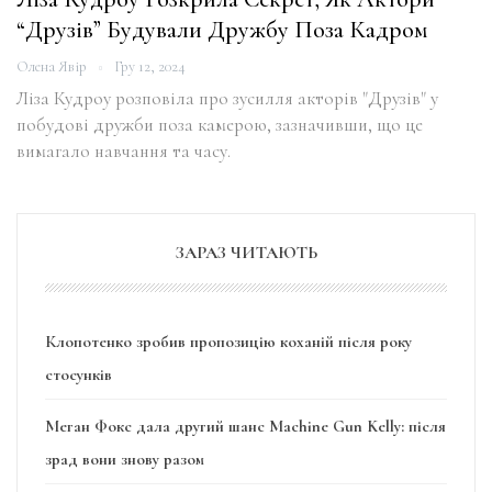
“Друзів” Будували Дружбу Поза Кадром
Олена Явір
Гру 12, 2024
Ліза Кудроу розповіла про зусилля акторів "Друзів" у
побудові дружби поза камерою, зазначивши, що це
вимагало навчання та часу.
ЗАРАЗ ЧИТАЮТЬ
Клопотенко зробив пропозицію коханій після року
стосунків
Меган Фокс дала другий шанс Machine Gun Kelly: після
зрад вони знову разом