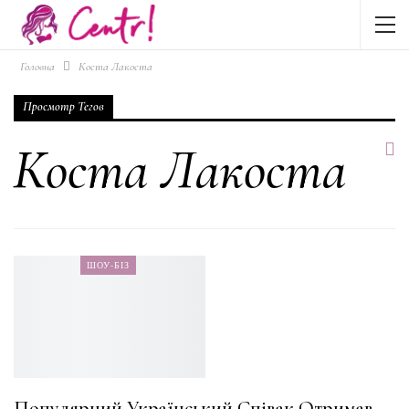
Головна
Коста Лакоста
Просмотр Тегов
Коста Лакоста
ШОУ-БІЗ
Популярний Український Співак Отримав