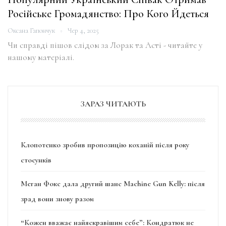
Російське Громадянство: Про Кого Йдеться
Оксана Гапончук
Чер 4, 2025
Чи справді пішов слідом за Лорак та Асті - читайте у
нашому матеріалі.
ЗАРАЗ ЧИТАЮТЬ
Клопотенко зробив пропозицію коханій після року
стосунків
Меган Фокс дала другий шанс Machine Gun Kelly: після
зрад вони знову разом
“Кожен вважає найяскравішим себе”: Кондратюк не