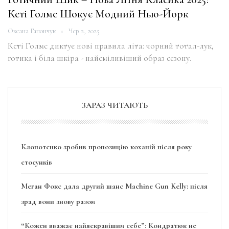
Кеті Голмс Шокує Модний Нью-Йорк
Оксана Гапончук
Чер 2, 2025
Кеті Голмс диктує нові правила літа: чорний тотал-лук,
готика і біла шкіра - найсміливіший образ сезону.
ЗАРАЗ ЧИТАЮТЬ
Клопотенко зробив пропозицію коханій після року
стосунків
Меган Фокс дала другий шанс Machine Gun Kelly: після
зрад вони знову разом
“Кожен вважає найяскравішим себе”: Кондратюк не