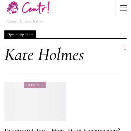
Головна
Kate Holmes
Просмотр Тегов
Kate Holmes
LIFESTYLE
Готичний Шик – Нова Літня Класика 2025?