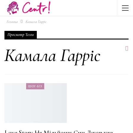
Головна
Камала Гарріс
Просмотр Тегов
Камала Гарріс
ШОУ-БІЗ
Love Story На Мільйони: Син Джорджа