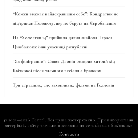
“Кожен вважає найяскравішим себе”: Кондратюк не
підтримав Полякову, яку не беруть на Євробачення
На “Холостяк 14” прийшла давня знайома Тараса
Цимбалюка: інші учасниці розгублені
“Як філігранно”: Слава Дьомін розкрив хитрий хід
Квіткової після таємного весілля з Бражком
Три страшних, але захопливих фільми на Гелловін
© 2023—2026 Centr!. Всі права застережено. При використанні
матеріалів сайту активне посилання на centr.kr.ua обов'язкове.
Контакти