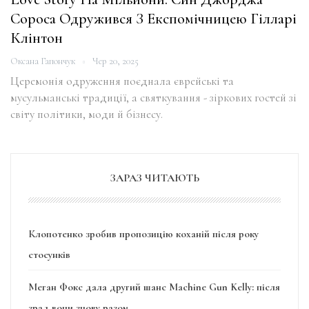
Сороса Одружився З Експомічницею Гілларі
Клінтон
Оксана Гапончук
Чер 20, 2025
Церемонія одруження поєднала єврейські та
мусульманські традиції, а святкування - зіркових гостей зі
світу політики, моди й бізнесу.
ЗАРАЗ ЧИТАЮТЬ
Клопотенко зробив пропозицію коханій після року
стосунків
Меган Фокс дала другий шанс Machine Gun Kelly: після
зрад вони знову разом