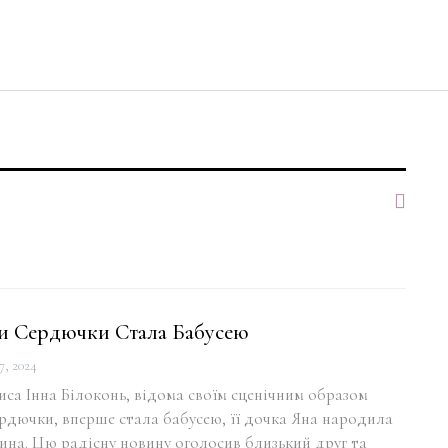
и Сердючки Стала Бабусею
7, 2024
иса Інна Білоконь, відома своїм сценічним образом
рдючки, вперше стала бабусею, її дочка Яна народила
ина. Цю радісну новину оголосив близький друг та