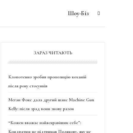
Шоу-Біз
ЗАРАЗ ЧИТАЮТЬ
Клопотенко зробив пропозицію коханій
після року стосунків
Меган Фокс дала другий шанс Machine Gun
Kelly: після зрад вони знову разом
“Кожен вважає найяскравішим себе”:
Кондратюк не підтримав Полякову, яку не