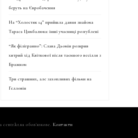
беруть на Євробачення
На “Холостяк 14” прийшла давня знайома
Тараса Цимбалюка: інші учасниці розгублені
“Як філігранно”: Слава Дьомін розкрив
хитрий хід Квіткової після таємного весілля з
Бражком
Три страшних, але захопливих фільми на
Гелловін
centr.kr.ua обов'язкове.
Контакти