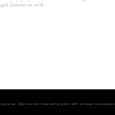
ндрій Данилко, на своїй…
тережено. При використанні матеріалів сайту активне посилання на 