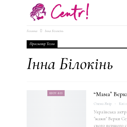
Головна
Інна Білокінь
Просмотр Тегов
Інна Білокінь
“Мама” Вєрк
ШОУ-БІЗ
Олена Явір
Кві 1
Українська актр
"мами" Вєрки Се
свого першого с