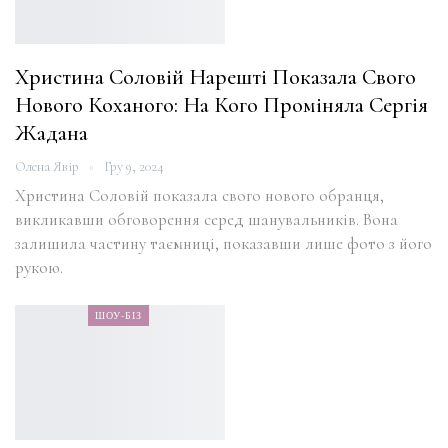
Христина Соловій Нарешті Показала Свого
Нового Коханого: На Кого Проміняла Сергія
Жадана
Олена Явір
Гру 9, 2024
Христина Соловій показала свого нового обранця,
викликавши обговорення серед шанувальників. Вона
залишила частину таємниці, показавши лише фото з його
рукою.
ШОУ-БІЗ