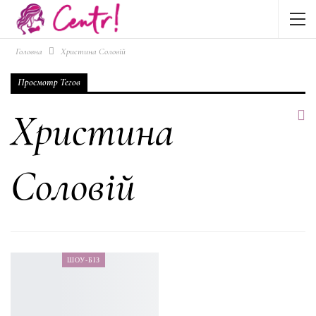
Головна
Христина Соловій
Просмотр Тегов
Христина
Соловій
ШОУ-БІЗ