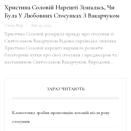
Христина Соловій Нарешті Зізналась, Чи
Була У Любовних Стосунках З Вакарчуком
Олена Явір
Лип 29, 2024
Христина Соловій розкрила правду про стосунки зі
Святославом Вакарчуком Відома українська співачка
Христина Соловій нарешті вирішила розвіяти
багаторічні чутки про свої стосунки з продюсером та
наставником Святославом Вакарчуком. Впродовж…
ЗАРАЗ ЧИТАЮТЬ
Клопотенко зробив пропозицію коханій після року
стосунків