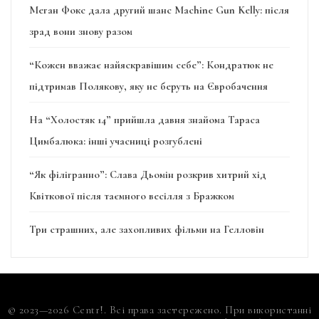
Меган Фокс дала другий шанс Machine Gun Kelly: після
зрад вони знову разом
“Кожен вважає найяскравішим себе”: Кондратюк не
підтримав Полякову, яку не беруть на Євробачення
На “Холостяк 14” прийшла давня знайома Тараса
Цимбалюка: інші учасниці розгублені
“Як філігранно”: Слава Дьомін розкрив хитрий хід
Квіткової після таємного весілля з Бражком
Три страшних, але захопливих фільми на Гелловін
© 2023—2026 Centr!. Всі права застережено. При використанні