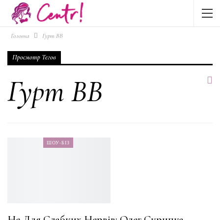
Головна
Гурт ВВ
Просмотр Тегов
Гурт ВВ
ШОУ-БІЗ
Не Для Слабких Нервів: Олег Скрипка