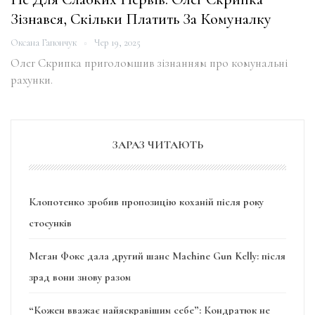
Зізнався, Скільки Платить За Комуналку
Оксана Гапончук
Чер 19, 2025
Олег Скрипка приголомшив зізнанням про комунальні
рахунки.
ЗАРАЗ ЧИТАЮТЬ
Клопотенко зробив пропозицію коханій після року
стосунків
Меган Фокс дала другий шанс Machine Gun Kelly: після
зрад вони знову разом
“Кожен вважає найяскравішим себе”: Кондратюк не